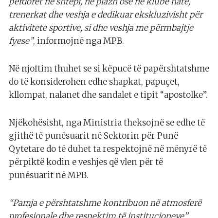
përdoret në shtëpi, në plazh ose në klube nate,
trenerkat dhe veshja e dedikuar ekskluzivisht për
aktivitete sportive, si dhe veshja me përmbajtje
fyese”
, informojnë nga MPB.
Në njoftim thuhet se si këpucë të papërshtatshme
do të konsiderohen edhe shapkat, papuçet,
kllompat, nalanet dhe sandalet e tipit “apostolke”.
Njëkohësisht, nga Ministria theksojnë se edhe të
gjithë të punësuarit në Sektorin për Punë
Qytetare do të duhet ta respektojnë në mënyrë të
përpiktë kodin e veshjes që vlen për të
punësuarit në MPB.
“Pamja e përshtatshme kontribuon në atmosferë
profesionale dhe respektim të institucioneve”
,