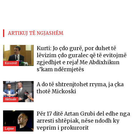
ARTIKUJ TË NGJASHËM
Kurti: Jo çdo gurë, por duhet të
lëvizim çdo guralec që të evitojmë
zgjedhjet e reja! Me Abdixhikun
Kosovë
s’kam ndërmjetës
A do të shtrenjtohet rryma, ja çka
thotë Mickoski
Aktuale
Për 17 ditë Artan Grubi del edhe nga
arresti shtëpiak, nëse ndodh ky
veprim i prokurorit
Lajme