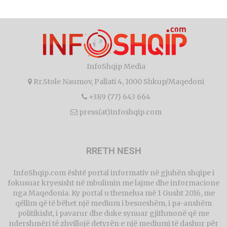
InfoShqip Media
Rr.Stole Naumov, Pallati 4, 1000 Shkup/Maqedoni
+389 (77) 643 664
press(at)infoshqip.com
RRETH NESH
InfoShqip.com është portal informativ në gjuhën shqipe i
fokusuar kryesisht në mbulimin me lajme dhe informacione
nga Maqedonia. Ky portal u themelua më 1 Gusht 2016, me
qëllim që të bëhet një medium i besueshëm, i pa-anshëm
politikisht, i pavarur dhe duke synuar gjithmonë që me
ndershmëri të zhvillojë detyrën e një mediumi të dashur për