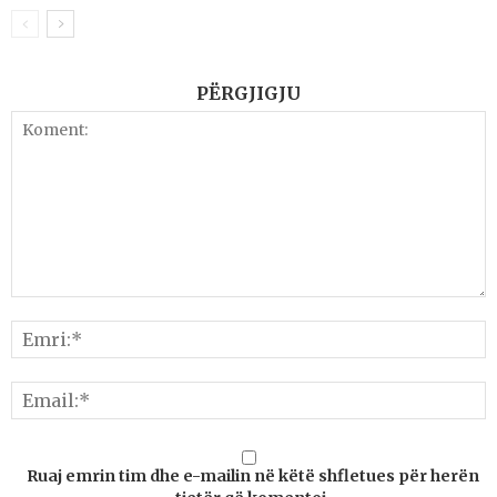
PËRGJIGJU
Ruaj emrin tim dhe e-mailin në këtë shfletues për herën