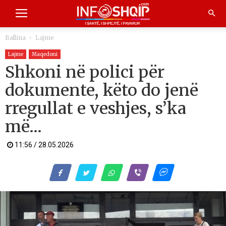
Ballina
Lajme
Lajme
Maqedoni
Shkoni në polici për
dokumente, këto do jenë
rregullat e veshjes, s’ka
më…
11:56 / 28.05.2026