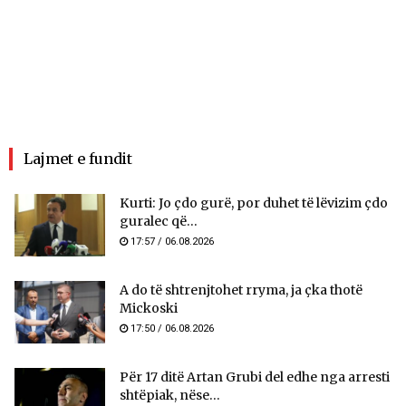
Lajmet e fundit
Kurti: Jo çdo gurë, por duhet të lëvizim çdo
guralec që...
17:57 / 06.08.2026
A do të shtrenjtohet rryma, ja çka thotë
Mickoski
17:50 / 06.08.2026
Për 17 ditë Artan Grubi del edhe nga arresti
shtëpiak, nëse...