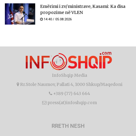
Emërimi i zv/ministrave, Kasami: Ka disa
propozime në VLEN
14:40 / 05.08.2026
InfoShqip Media
Rr.Stole Naumov, Pallati 4, 1000 Shkup/Maqedoni
+389 (77) 643 664
press(at)infoshqip.com
RRETH NESH