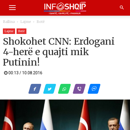
Ballina
Lajme
Botë
Lajme
Botë
Shokohet CNN: Erdogani
4-herë e quajti mik
Putinin!
00:13 / 10.08.2016