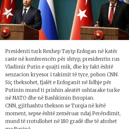
Presidenti turk Rexhep Tayip Erdogan në katër
raste në konferencën për shtyp, presidentin rus
Vladimir Putin e quajti mik, dhe ky fakt është
senzacion kryesor i takimit të tyre, pohon CNN.
Siç theksohet, fjalët e Erdoganit në lidhje për
Putinin mund ti prishin aleatët ushtarake turke
në NATO dhe në Bashkimin Evropian.
CNN, gjithashtu thekson se Turqia në këtë
moment, sepse është zemëruar ndaj Perëndimit,
mund të rrotullohet në 180 gradë dhe të afrohet
me Rusinë.