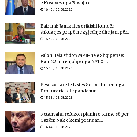
e Kosovës nga Bosnja e...
16:45 / 05.08.2026
Bajrami: Jam kategorikisht kundër
shkuarjes prapë në zgjedhje dhe jam për...
15:42 / 05.08.2026
Valon Bela sfidon MPB-në e Shqipërisë:
Kam 22 mirënjohje nga NATO,...
15:38 / 05.08.2026
Pesë zyrtarë të Listës Serbe thirren nga
Prokuroria si të pandehur
15:36 / 05.08.2026
Netanyahu refuzon planin e SHBA-së për
Gazën: Nuk e kemi pranuar,...
14:44 / 05.08.2026