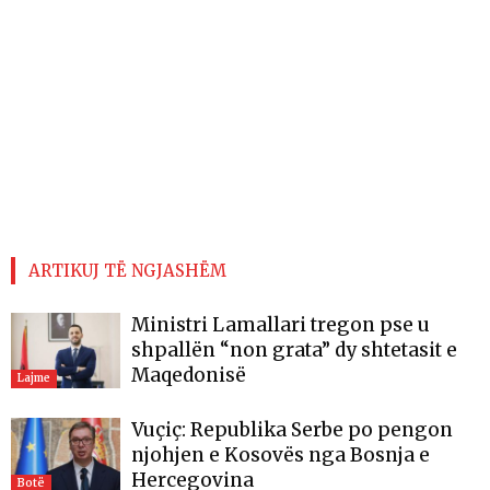
ARTIKUJ TË NGJASHËM
Ministri Lamallari tregon pse u
shpallën “non grata” dy shtetasit e
Maqedonisë
Lajme
Vuçiç: Republika Serbe po pengon
njohjen e Kosovës nga Bosnja e
Hercegovina
Botë