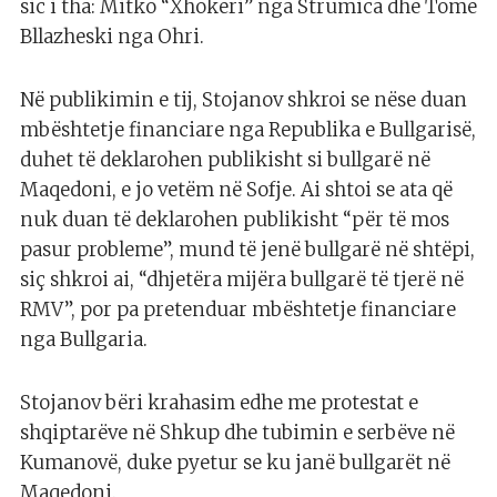
sic i tha: Mitko “Xhokeri” nga Strumica dhe Tome
Bllazheski nga Ohri.
Në publikimin e tij, Stojanov shkroi se nëse duan
mbështetje financiare nga Republika e Bullgarisë,
duhet të deklarohen publikisht si bullgarë në
Maqedoni, e jo vetëm në Sofje. Ai shtoi se ata që
nuk duan të deklarohen publikisht “për të mos
pasur probleme”, mund të jenë bullgarë në shtëpi,
siç shkroi ai, “dhjetëra mijëra bullgarë të tjerë në
RMV”, por pa pretenduar mbështetje financiare
nga Bullgaria.
Stojanov bëri krahasim edhe me protestat e
shqiptarëve në Shkup dhe tubimin e serbëve në
Kumanovë, duke pyetur se ku janë bullgarët në
Maqedoni.