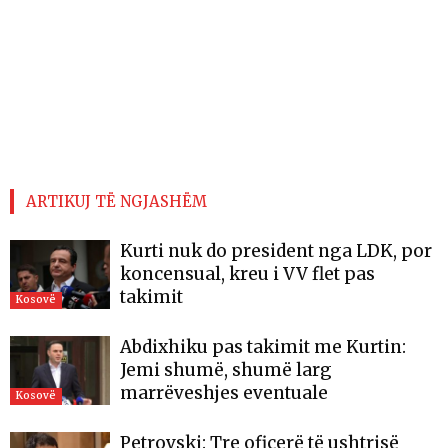
ARTIKUJ TË NGJASHËM
Kurti nuk do president nga LDK, por
koncensual, kreu i VV flet pas
takimit
Kosovë
Abdixhiku pas takimit me Kurtin:
Jemi shumë, shumë larg
marrëveshjes eventuale
Kosovë
Petrovski: Tre oficerë të ushtrisë