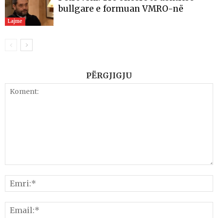
bullgare e formuan VMRO-në
Lajme
PËRGJIGJU