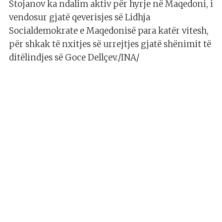
Stojanov ka ndalim aktiv për hyrje në Maqedoni, i
vendosur gjatë qeverisjes së Lidhja
Socialdemokrate e Maqedonisë para katër vitesh,
për shkak të nxitjes së urrejtjes gjatë shënimit të
ditëlindjes së Goce Dellçev./INA/