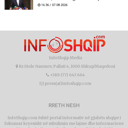
16:36 / 07.08.2026
InfoShqip Media
Rr.Stole Naumov, Pallati 4, 1000 Shkup/Maqedoni
+389 (77) 643 664
press(at)infoshqip.com
RRETH NESH
InfoShqip.com është portal informativ në gjuhën shqipe i
fokusuar kryesisht në mbulimin me lajme dhe informacione