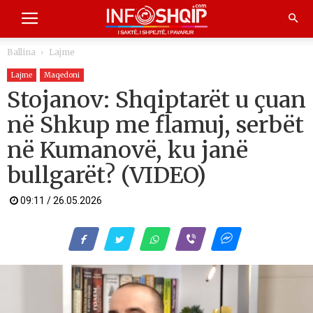
Ballina
Lajme
Lajme
Maqedoni
Stojanov: Shqiptarët u çuan
në Shkup me flamuj, serbët
në Kumanovë, ku janë
bullgarët? (VIDEO)
09:11 / 26.05.2026