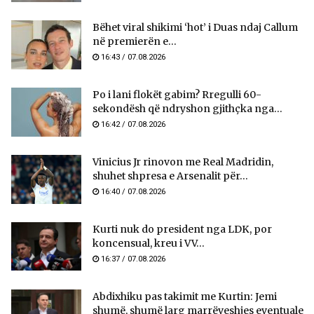
Bëhet viral shikimi ‘hot’ i Duas ndaj Callum
në premierën e...
16:43 / 07.08.2026
Po i lani flokët gabim? Rregulli 60-
sekondësh që ndryshon gjithçka nga...
16:42 / 07.08.2026
Vinicius Jr rinovon me Real Madridin,
shuhet shpresa e Arsenalit për...
16:40 / 07.08.2026
Kurti nuk do president nga LDK, por
koncensual, kreu i VV...
16:37 / 07.08.2026
Abdixhiku pas takimit me Kurtin: Jemi
shumë, shumë larg marrëveshjes eventuale