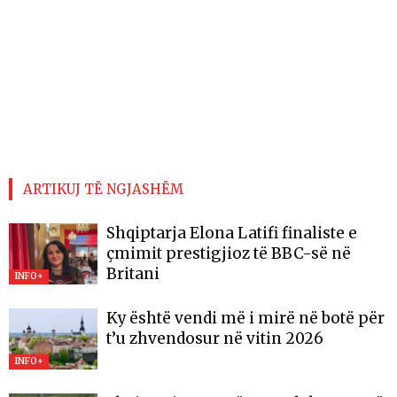
ARTIKUJ TË NGJASHËM
Shqiptarja Elona Latifi finaliste e
çmimit prestigjioz të BBC-së në
Britani
INFO+
Ky është vendi më i mirë në botë për
t’u zhvendosur në vitin 2026
INFO+