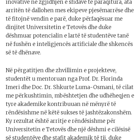
inovative në zgjidhjen e sfidave të paraqitura, ata
arritën të dallohen mes ekipeve pjesëmarrëse dhe
të fitojnë vendin e parë, duke përfaqësuar me
dinjitet Universitetin e Tetovës dhe duke
dëshmuar potencialin e lartë të studentëve tanë
në fushën e inteligjencës artificiale dhe shkencës
së të dhënave.
Në përgatitjen dhe zhvillimin e projekteve,
studentët u mentoruan nga Prof. Dr. Florinda
Imeri dhe Doc. Dr. Shkurte Luma-Osmani, të cilat
me përkushtimin, mbështetjen dhe udhëheqjen e
tyre akademike kontribuuan në mënyrë të
rëndësishme në këtë sukses të jashtëzakonshëm.
Ky rezultat është arritje e rëndësishme për
Universitetin e Tetovës dhe një dëshmi e cilësisë
së studentëve dhe stafit akademik të tij, duke