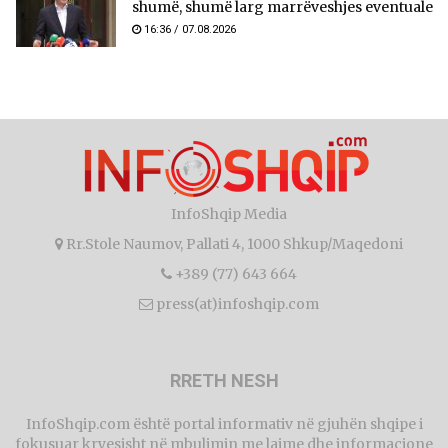
shumë, shumë larg marrëveshjes eventuale
16:36 / 07.08.2026
InfoShqip Media
Rr.Stole Naumov, Pallati 4, 1000 Shkup/Maqedoni
+389 (77) 643 664
press(at)infoshqip.com
RRETH NESH
InfoShqip.com është portal informativ në gjuhën shqipe i
fokusuar kryesisht në mbulimin me lajme dhe informacione