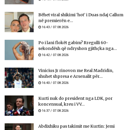
Bëhet viral shikimi ‘hot’ i Duas ndaj Callum
në premierën e...
16:43 / 07.08.2026
Po i lani flokët gabim? Rregulli 60-
sekondësh që ndryshon gjithçka nga...
16:42 / 07.08.2026
Vinicius Jr rinovon me Real Madridin,
shuhet shpresa e Arsenalit për...
16:40 / 07.08.2026
Kurti nuk do president nga LDK, por
koncensual, kreu i VV...
16:37 / 07.08.2026
Abdixhiku pas takimit me Kurtin: Jemi