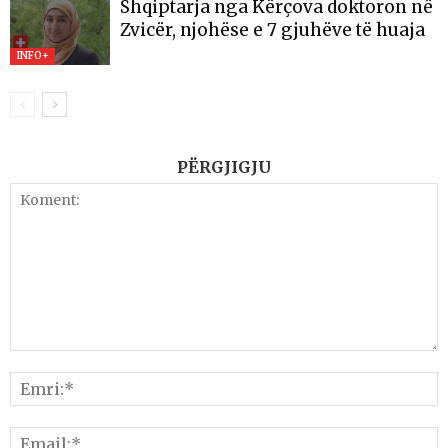
Shqiptarja nga Kërçova doktoron në
Zvicër, njohëse e 7 gjuhëve të huaja
INFO+
PËRGJIGJU