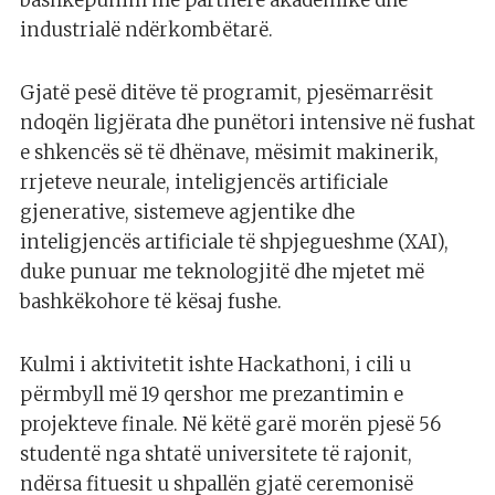
bashkëpunim me partnerë akademikë dhe
industrialë ndërkombëtarë.
Gjatë pesë ditëve të programit, pjesëmarrësit
ndoqën ligjërata dhe punëtori intensive në fushat
e shkencës së të dhënave, mësimit makinerik,
rrjeteve neurale, inteligjencës artificiale
gjenerative, sistemeve agjentike dhe
inteligjencës artificiale të shpjegueshme (XAI),
duke punuar me teknologjitë dhe mjetet më
bashkëkohore të kësaj fushe.
Kulmi i aktivitetit ishte Hackathoni, i cili u
përmbyll më 19 qershor me prezantimin e
projekteve finale. Në këtë garë morën pjesë 56
studentë nga shtatë universitete të rajonit,
ndërsa fituesit u shpallën gjatë ceremonisë