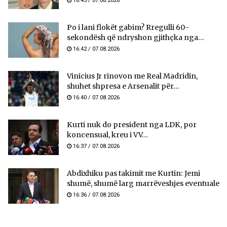
16:43 / 07.08.2026
Po i lani flokët gabim? Rregulli 60-
sekondësh që ndryshon gjithçka nga...
16:42 / 07.08.2026
Vinicius Jr rinovon me Real Madridin,
shuhet shpresa e Arsenalit për...
16:40 / 07.08.2026
Kurti nuk do president nga LDK, por
koncensual, kreu i VV...
16:37 / 07.08.2026
Abdixhiku pas takimit me Kurtin: Jemi
shumë, shumë larg marrëveshjes eventuale
16:36 / 07.08.2026