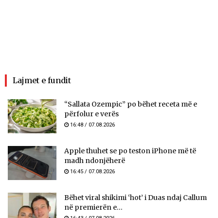
Lajmet e fundit
“Sallata Ozempic” po bëhet receta më e
përfolur e verës
16:48 / 07.08.2026
Apple thuhet se po teston iPhone më të
madh ndonjëherë
16:45 / 07.08.2026
Bëhet viral shikimi ‘hot’ i Duas ndaj Callum
në premierën e...