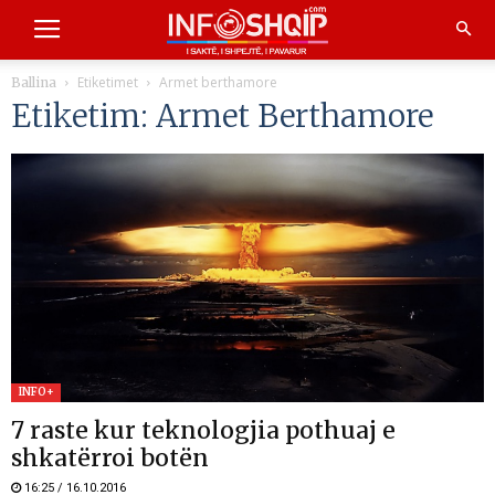
Etiketimet
Armet berthamore
Ballina
Etiketim: Armet Berthamore
INFO+
7 raste kur teknologjia pothuaj e
shkatërroi botën
16:25 / 16.10.2016