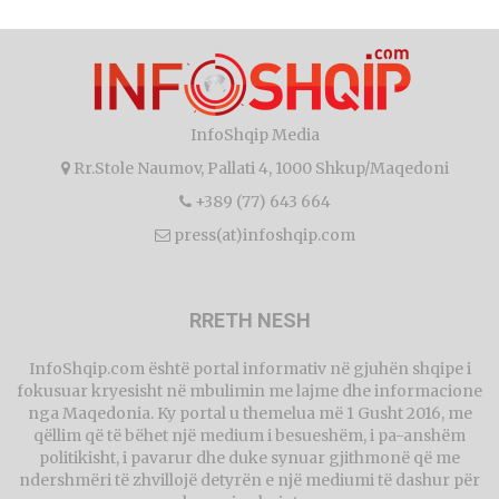
InfoShqip Media
Rr.Stole Naumov, Pallati 4, 1000 Shkup/Maqedoni
+389 (77) 643 664
press(at)infoshqip.com
RRETH NESH
InfoShqip.com është portal informativ në gjuhën shqipe i
fokusuar kryesisht në mbulimin me lajme dhe informacione
nga Maqedonia. Ky portal u themelua më 1 Gusht 2016, me
qëllim që të bëhet një medium i besueshëm, i pa-anshëm
politikisht, i pavarur dhe duke synuar gjithmonë që me
ndershmëri të zhvillojë detyrën e një mediumi të dashur për