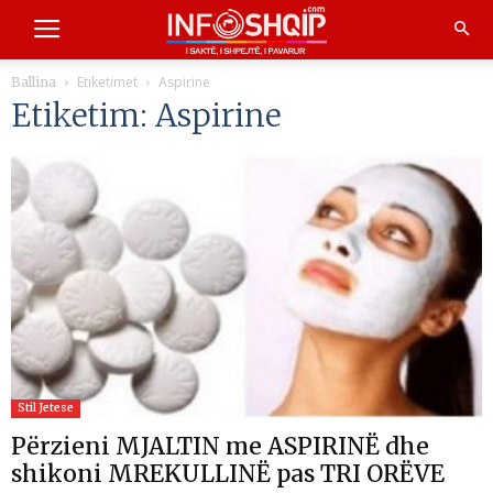
Etiketimet
Aspirine
Ballina
Etiketim: Aspirine
Stil Jetese
Përzieni MJALTIN me ASPIRINË dhe
shikoni MREKULLINË pas TRI ORËVE