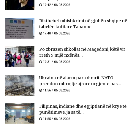
17:42 / 06.08.2026
Rikthehet mbishkrimi në gjuhën shqipe në
tabelën kufitare Tabanoc
17:40 / 06.08.2026
Po zbrazen shkollat në Maqedoni, këtë vit
rreth 5 mijë nxënës...
17:31 / 06.08.2026
Ukraina në alarm para dimrit, NATO
premton mbrojtje ajrore urgjente pas...
11:56 / 06.08.2026
Filipinas, indianë dhe egjiptianë në krye të
punësimeve, ja sa të...
11:55 / 06.08.2026