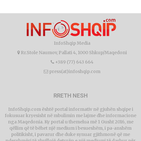
InfoShqip Media
Rr.Stole Naumov, Pallati 4, 1000 Shkup/Maqedoni
+389 (77) 643 664
press(at)infoshqip.com
RRETH NESH
InfoShqip.com është portal informativ në gjuhën shqipe i
fokusuar kryesisht në mbulimin me lajme dhe informacione
nga Maqedonia. Ky portal u themelua më 1 Gusht 2016, me
qëllim që të bëhet një medium i besueshëm, i pa-anshëm
politikisht, i pavarur dhe duke synuar gjithmonë që me
ndershmëri të zhvillojë detyrën e një mediumi të dashur për