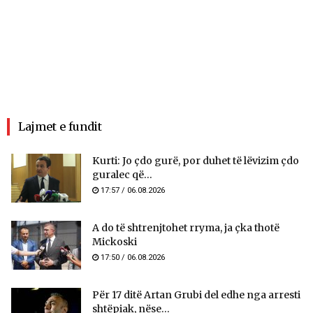
Lajmet e fundit
Kurti: Jo çdo gurë, por duhet të lëvizim çdo
guralec që...
17:57 / 06.08.2026
A do të shtrenjtohet rryma, ja çka thotë
Mickoski
17:50 / 06.08.2026
Për 17 ditë Artan Grubi del edhe nga arresti
shtëpiak, nëse...