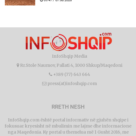
09:47 / 07.08.2026
InfoShqip Media
Rr.Stole Naumov, Pallati 4, 1000 Shkup/Maqedoni
+389 (77) 643 664
press(at)infoshqip.com
RRETH NESH
InfoShqip.com është portal informativ në gjuhën shqipe i
fokusuar kryesisht në mbulimin me lajme dhe informacione
nga Maqedonia. Ky portal u themelua më 1 Gusht 2016, me