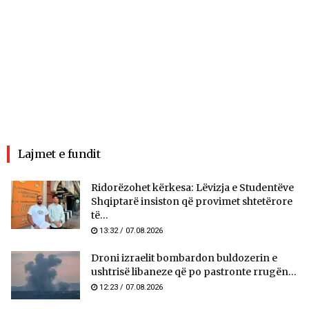
Lajmet e fundit
Ridorëzohet kërkesa: Lëvizja e Studentëve
Shqiptarë insiston që provimet shtetërore
të...
13:32 / 07.08.2026
Droni izraelit bombardon buldozerin e
ushtrisë libaneze që po pastronte rrugën...
12:23 / 07.08.2026