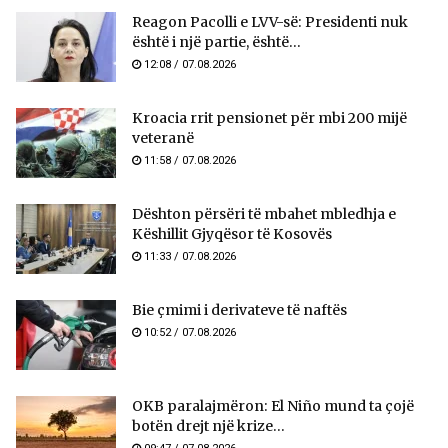
Reagon Pacolli e LVV-së: Presidenti nuk
është i një partie, është...
12:08 / 07.08.2026
Kroacia rrit pensionet për mbi 200 mijë
veteranë
11:58 / 07.08.2026
​Dështon përsëri të mbahet mbledhja e
Këshillit Gjyqësor të Kosovës
11:33 / 07.08.2026
Bie çmimi i derivateve të naftës
10:52 / 07.08.2026
OKB paralajmëron: El Niño mund ta çojë
botën drejt një krize...