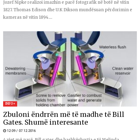
Jozef Nipke realizoi imazhin e parë fotografik në botë në vitin
1827. Thomas Edison dhe U.K Dikson mundësuan përdorimin e
kameras në vitin 1894....
INFO+
Zbuloni ëndrrën më të madhe të Bill
Gates. Shumë interesante
12:09 / 07.12.2016
4 vjet më parë, Bill gates dhe bashkëshortja e tij Melinda,