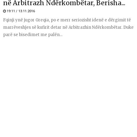
në Arbitrazh Ndërkombëtar, Berisha...
19:11 / 13.11.2016
Fqinji ynë jugor Greqia, po e merr seriozisht idenë e dërgimit të
marrëveshjes së kufirit detar në Arbitrazhin Ndërkombëtar. Duke
parë se bisedimet me palën...