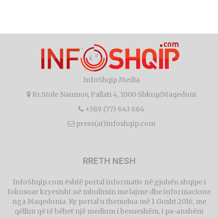
InfoShqip Media
Rr.Stole Naumov, Pallati 4, 1000 Shkup/Maqedoni
+389 (77) 643 664
press(at)infoshqip.com
RRETH NESH
InfoShqip.com është portal informativ në gjuhën shqipe i
fokusuar kryesisht në mbulimin me lajme dhe informacione
nga Maqedonia. Ky portal u themelua më 1 Gusht 2016, me
qëllim që të bëhet një medium i besueshëm, i pa-anshëm