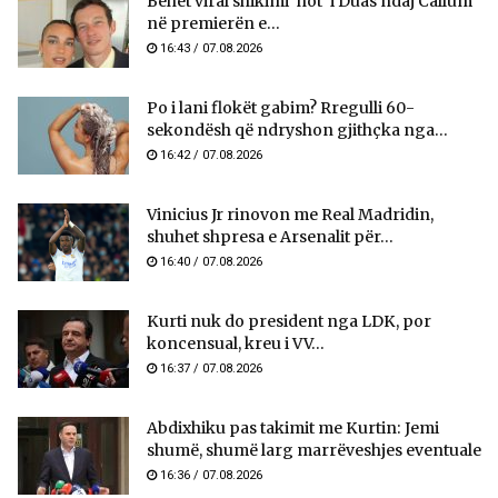
Bëhet viral shikimi ‘hot’ i Duas ndaj Callum
në premierën e...
16:43 / 07.08.2026
Po i lani flokët gabim? Rregulli 60-
sekondësh që ndryshon gjithçka nga...
16:42 / 07.08.2026
Vinicius Jr rinovon me Real Madridin,
shuhet shpresa e Arsenalit për...
16:40 / 07.08.2026
Kurti nuk do president nga LDK, por
koncensual, kreu i VV...
16:37 / 07.08.2026
Abdixhiku pas takimit me Kurtin: Jemi
shumë, shumë larg marrëveshjes eventuale
16:36 / 07.08.2026