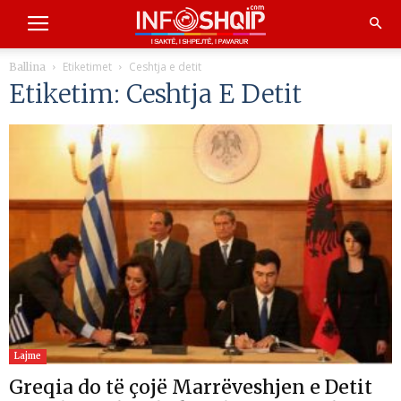
Etiketimet
Ceshtja e detit
Ballina
Etiketim: Ceshtja E Detit
Lajme
Greqia do të çojë Marrëveshjen e Detit