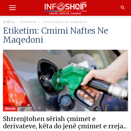
Etiketimet
Cmimi naftes ne maqedoni
Ballina
Etiketim: Cmimi Naftes Ne
Maqedoni
Aktuale
Shtrenjtohen sërish çmimet e
derivateve, këta do jenë çmimet e rreja...