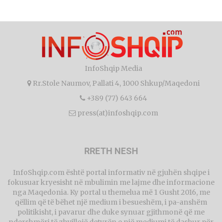
InfoShqip Media
Rr.Stole Naumov, Pallati 4, 1000 Shkup/Maqedoni
+389 (77) 643 664
press(at)infoshqip.com
RRETH NESH
InfoShqip.com është portal informativ në gjuhën shqipe i
fokusuar kryesisht në mbulimin me lajme dhe informacione
nga Maqedonia. Ky portal u themelua më 1 Gusht 2016, me
qëllim që të bëhet një medium i besueshëm, i pa-anshëm
politikisht, i pavarur dhe duke synuar gjithmonë që me