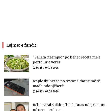
Lajmet e fundit
“Sallata Ozempic” po bëhet receta më e
përfolur e verës
16:48 / 07.08.2026
Apple thuhet se po teston iPhone më të
madh ndonjëherë
16:45 / 07.08.2026
Bëhet viral shikimi ‘hot’ i Duas ndaj Callum
në premierën e...