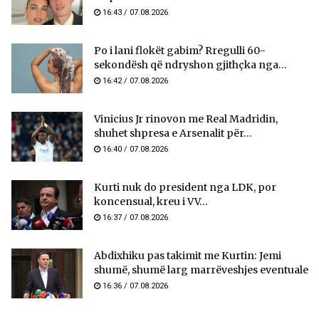
16:43 / 07.08.2026
Po i lani flokët gabim? Rregulli 60-
sekondësh që ndryshon gjithçka nga...
16:42 / 07.08.2026
Vinicius Jr rinovon me Real Madridin,
shuhet shpresa e Arsenalit për...
16:40 / 07.08.2026
Kurti nuk do president nga LDK, por
koncensual, kreu i VV...
16:37 / 07.08.2026
Abdixhiku pas takimit me Kurtin: Jemi
shumë, shumë larg marrëveshjes eventuale
16:36 / 07.08.2026