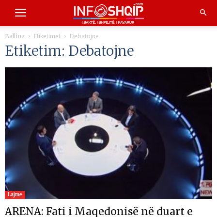
Etiketimet
Debatojne
Ballina
Etiketim: Debatojne
Lajme
ARENA: Fati i Maqedonisë në duart e