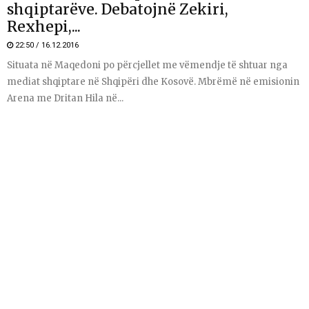
shqiptarëve. Debatojnë Zekiri,
Rexhepi,...
22:50 / 16.12.2016
Situata në Maqedoni po përcjellet me vëmendje të shtuar nga
mediat shqiptare në Shqipëri dhe Kosovë. Mbrëmë në emisionin
Arena me Dritan Hila në...