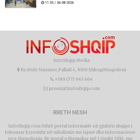
11:55 / 06.08.2026
InfoShqip Media
Rr.Stole Naumov, Pallati 4, 1000 Shkup/Maqedoni
+389 (77) 643 664
press(at)infoshqip.com
RRETH NESH
InfoShqip.com është portal informativ në gjuhën shqipe i
fokusuar kryesisht në mbulimin me lajme dhe informacione
nga Maqedonia. Ky portal u themelua më 1 Gusht 2016, me