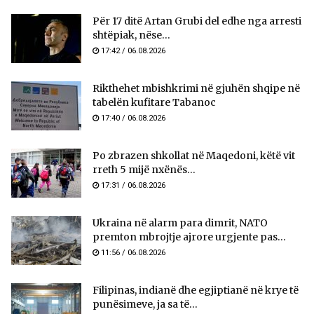
Për 17 ditë Artan Grubi del edhe nga arresti
shtëpiak, nëse...
17:42 / 06.08.2026
Rikthehet mbishkrimi në gjuhën shqipe në
tabelën kufitare Tabanoc
17:40 / 06.08.2026
Po zbrazen shkollat në Maqedoni, këtë vit
rreth 5 mijë nxënës...
17:31 / 06.08.2026
Ukraina në alarm para dimrit, NATO
premton mbrojtje ajrore urgjente pas...
11:56 / 06.08.2026
Filipinas, indianë dhe egjiptianë në krye të
punësimeve, ja sa të...