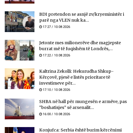
BDI pretendon se asnjë zv/kryeministër i
parë nga VLEN nuk ka...
17:27 / 10.08.2026
Jetonte mes milionerëve dhe magjepste
burrat më të fuqishëm të Londrës,...
17:22 / 10.08.2026
Kaltrina Zekolli: Hekurudha Shkup-
Kërçovë, pjesë e listës prioritare të
investimeve për...
17:10 / 10.08.2026
SHBA në hall për mungesën e armëve, pas
“boshatisjes” së arsenalit...
16:00 / 10.08.2026
Konjufca: Serbia është burim kërcënimi