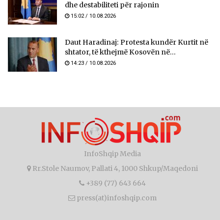
dhe destabiliteti për rajonin
15:02 / 10.08.2026
Daut Haradinaj: Protesta kundër Kurtit në
shtator, të kthejmë Kosovën në...
14:23 / 10.08.2026
InfoShqip Media
Rr.Stole Naumov, Pallati 4, 1000 Shkup/Maqedoni
+389 (77) 643 664
press(at)infoshqip.com