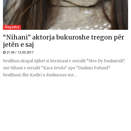
Magazina
“Nihani” aktorja bukuroshe tregon për
jetën e saj
21:40 / 12.03.2017
Neslihan Atagul njihet si Nerimani e serialit “Mes Dy Dashurish”,
ose Nihani e serialit “Kara Sevda” apo “Dashuri Pafund”.
Neslihani dhe Kadiri u dashuruan me...