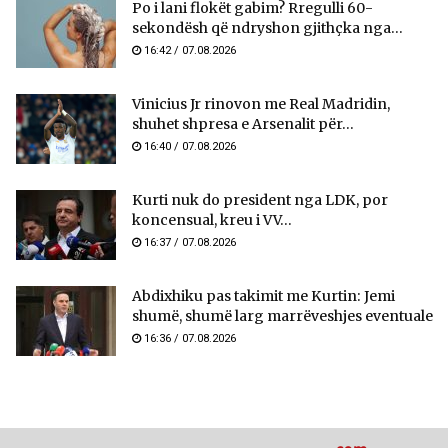
Po i lani flokët gabim? Rregulli 60-
sekondësh që ndryshon gjithçka nga...
16:42 / 07.08.2026
Vinicius Jr rinovon me Real Madridin,
shuhet shpresa e Arsenalit për...
16:40 / 07.08.2026
Kurti nuk do president nga LDK, por
koncensual, kreu i VV...
16:37 / 07.08.2026
Abdixhiku pas takimit me Kurtin: Jemi
shumë, shumë larg marrëveshjes eventuale
16:36 / 07.08.2026