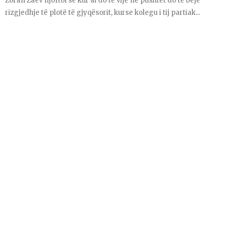
Zoran Zaev njoftoi se kur ai do të vijë në pushtet do të bëjë
rizgjedhje të plotë të gjyqësorit, kurse kolegu i tij partiak...