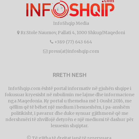
InfoShqip Media
Rr.Stole Naumov, Pallati 4, 1000 Shkup/Maqedoni
+389 (77) 643 664
press(at)infoshqip.com
RRETH NESH
InfoShqip.com është portal informativ në gjuhën shqipe i
fokusuar kryesisht në mbulimin me lajme dhe informacione
nga Maqedonia. Ky portal u themelua më 1 Gusht 2016, me
qëllim që të bëhet një medium i besueshëm, i pa-anshëm
politikisht, i pavarur dhe duke synuar gjithmonë që me
ndershmëri të zhvillojë detyrën e një mediumi të dashur për
lexuesin shqiptar.
© Të gjitha të drejtat janë të rezervuara.