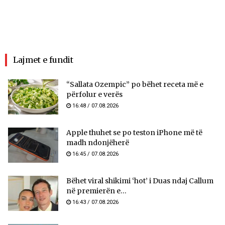
Lajmet e fundit
“Sallata Ozempic” po bëhet receta më e
përfolur e verës
16:48 / 07.08.2026
Apple thuhet se po teston iPhone më të
madh ndonjëherë
16:45 / 07.08.2026
Bëhet viral shikimi ‘hot’ i Duas ndaj Callum
në premierën e...
16:43 / 07.08.2026