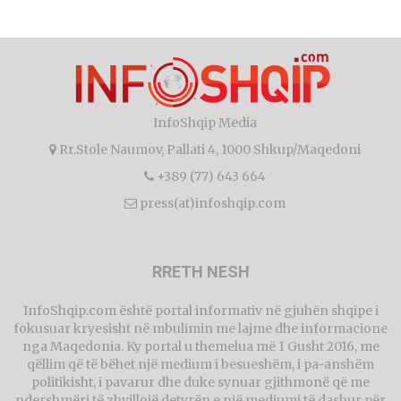
InfoShqip Media
Rr.Stole Naumov, Pallati 4, 1000 Shkup/Maqedoni
+389 (77) 643 664
press(at)infoshqip.com
RRETH NESH
InfoShqip.com është portal informativ në gjuhën shqipe i
fokusuar kryesisht në mbulimin me lajme dhe informacione
nga Maqedonia. Ky portal u themelua më 1 Gusht 2016, me
qëllim që të bëhet një medium i besueshëm, i pa-anshëm
politikisht, i pavarur dhe duke synuar gjithmonë që me
ndershmëri të zhvillojë detyrën e një mediumi të dashur për