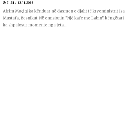
21:31 / 13.11.2016
Afrim Muçiqi ka kënduar në dasmën e djalit të kryeministrit Isa
Mustafa, Besnikut. Në emisionin “Një kafe me Labin”, këngëtari
ka shpalosur momente nga jeta...