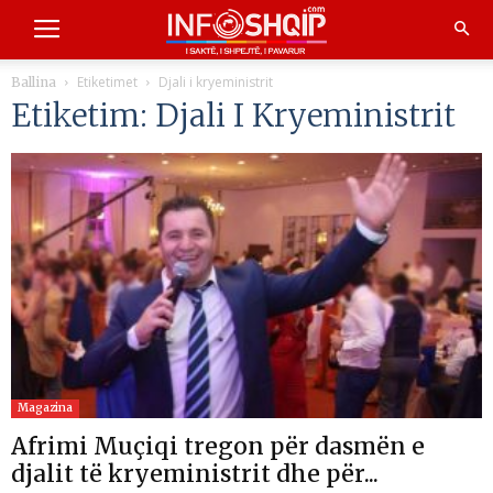
Etiketimet
Djali i kryeministrit
Ballina
Etiketim: Djali I Kryeministrit
Magazina
Afrimi Muçiqi tregon për dasmën e
djalit të kryeministrit dhe për...