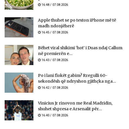
16:48 / 07.08.2026
Apple thuhet se po teston iPhone më të
madh ndonjëherë
16:45 / 07.08.2026
Bëhet viral shikimi ‘hot’ i Duas ndaj Callum
në premierën e...
16:43 / 07.08.2026
Po i lani flokët gabim? Rregulli 60-
sekondësh që ndryshon gjithçka nga...
16:42 / 07.08.2026
Vinicius Jr rinovon me Real Madridin,
shuhet shpresa e Arsenalit për...
16:40 / 07.08.2026