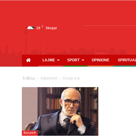
C
29
Skopje
LAJME
SPORT
OPINIONE
SPIRITUA
Etiketimet
Dosje uck
Ballina
Kosovë