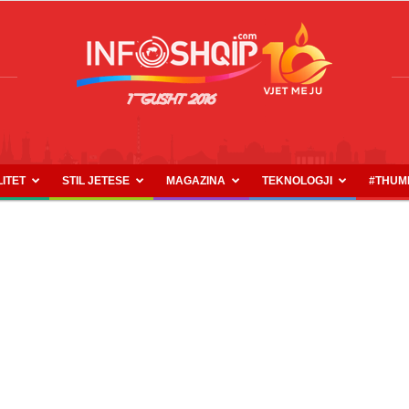
LITET
STIL JETESE
MAGAZINA
TEKNOLOGJI
#THUM
INFOSHQIP.COM