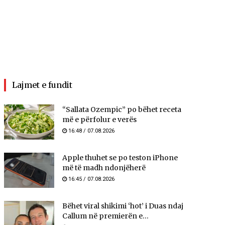
Lajmet e fundit
“Sallata Ozempic” po bëhet receta
më e përfolur e verës
16:48 / 07.08.2026
Apple thuhet se po teston iPhone
më të madh ndonjëherë
16:45 / 07.08.2026
Bëhet viral shikimi ‘hot’ i Duas ndaj
Callum në premierën e...