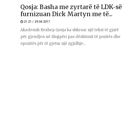
Qosja: Basha me zyrtarë të LDK-së
furnizuan Dick Martyn me të...
21:21 / 29.04.2017
Akademik Rexhep Qosja ka shkruar një tekst të gjatë
për gjendjen në Shqipëri pas dështimit të pozitës dhe
opozitës për të gjetur një zgjidhje...