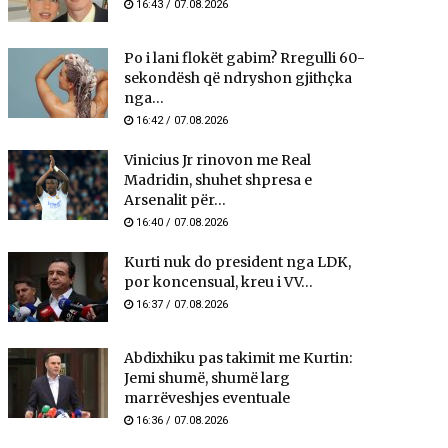
16:43 / 07.08.2026
Po i lani flokët gabim? Rregulli 60-
sekondësh që ndryshon gjithçka
nga...
16:42 / 07.08.2026
Vinicius Jr rinovon me Real
Madridin, shuhet shpresa e
Arsenalit për...
16:40 / 07.08.2026
Kurti nuk do president nga LDK,
por koncensual, kreu i VV...
16:37 / 07.08.2026
Abdixhiku pas takimit me Kurtin:
Jemi shumë, shumë larg
marrëveshjes eventuale
16:36 / 07.08.2026