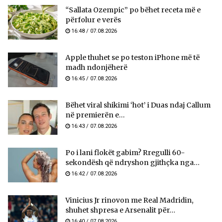
“Sallata Ozempic” po bëhet receta më e
përfolur e verës
16:48 / 07.08.2026
Apple thuhet se po teston iPhone më të
madh ndonjëherë
16:45 / 07.08.2026
Bëhet viral shikimi ‘hot’ i Duas ndaj Callum
në premierën e...
16:43 / 07.08.2026
Po i lani flokët gabim? Rregulli 60-
sekondësh që ndryshon gjithçka nga...
16:42 / 07.08.2026
Vinicius Jr rinovon me Real Madridin,
shuhet shpresa e Arsenalit për...
16:40 / 07.08.2026