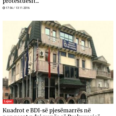
protestuesit...
17:56 / 13.11.2016
Lajme
Kuadrot e BDI-së pjesëmarrës në