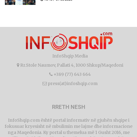
InfoShqip Media
Rr.Stole Naumov, Pallati 4, 1000 Shkup/Maqedoni
+389 (77) 643 664
press(at)infoshqip.com
RRETH NESH
InfoShqip.com është portal informativ në gjuhën shqipe i
fokusuar kryesisht në mbulimin me lajme dhe informacione
nga Maqedonia. Ky portal u themelua më 1 Gusht 2016, me