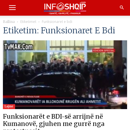
Etiketimet
Funksionaret e bdi
Ballina
Etiketim: Funksionaret E Bdi
Lajme
Funksionarët e BDI-së arrijnë në
Kumanovë, gjuhen me gurrë nga