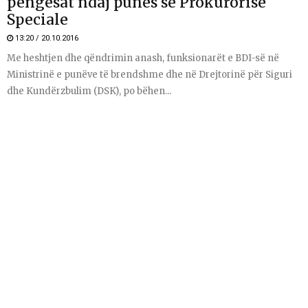
pengesat ndaj punës së Prokurorisë
Speciale
13:20 / 20.10.2016
Me heshtjen dhe qëndrimin anash, funksionarët e BDI-së në
Ministrinë e punëve të brendshme dhe në Drejtorinë për Siguri
dhe Kundërzbulim (DSK), po bëhen...