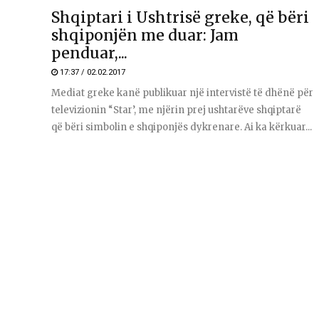
Shqiptari i Ushtrisë greke, që bëri
shqiponjën me duar: Jam
penduar,...
17:37 / 02.02.2017
Mediat greke kanë publikuar një intervistë të dhënë për
televizionin “Star’, me njërin prej ushtarëve shqiptarë
që bëri simbolin e shqiponjës dykrenare. Ai ka kërkuar...