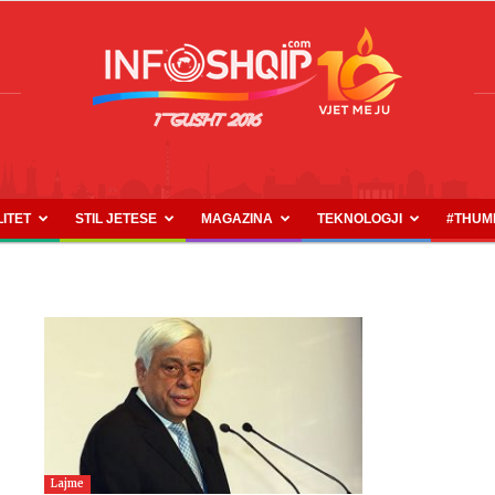
LITET
STIL JETESE
MAGAZINA
TEKNOLOGJI
#THUM
INFOSHQIP.COM
Lajme