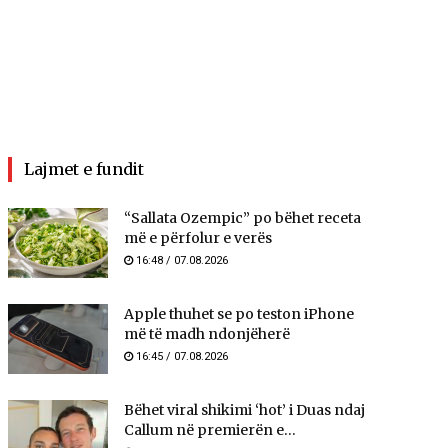
Lajmet e fundit
“Sallata Ozempic” po bëhet receta
më e përfolur e verës
16:48 / 07.08.2026
Apple thuhet se po teston iPhone
më të madh ndonjëherë
16:45 / 07.08.2026
Bëhet viral shikimi ‘hot’ i Duas ndaj
Callum në premierën e...