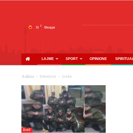
C
31
Skopje
LAJME
SPORT
OPINIONE
SPIRITUA
Etiketimet
Greke
Ballina
Botë