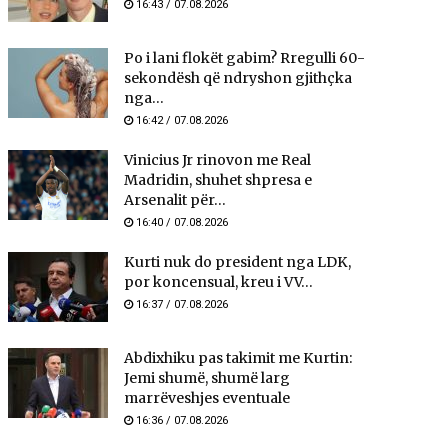
16:43 / 07.08.2026
Po i lani flokët gabim? Rregulli 60-
sekondësh që ndryshon gjithçka
nga...
16:42 / 07.08.2026
Vinicius Jr rinovon me Real
Madridin, shuhet shpresa e
Arsenalit për...
16:40 / 07.08.2026
Kurti nuk do president nga LDK,
por koncensual, kreu i VV...
16:37 / 07.08.2026
Abdixhiku pas takimit me Kurtin:
Jemi shumë, shumë larg
marrëveshjes eventuale
16:36 / 07.08.2026