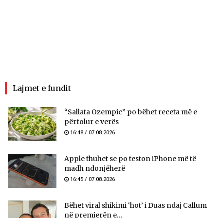
Lajmet e fundit
“Sallata Ozempic” po bëhet receta më e
përfolur e verës
16:48 / 07.08.2026
Apple thuhet se po teston iPhone më të
madh ndonjëherë
16:45 / 07.08.2026
Bëhet viral shikimi ‘hot’ i Duas ndaj Callum
në premierën e...