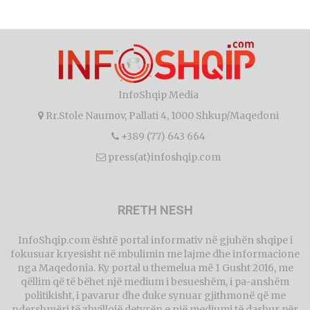
InfoShqip Media
Rr.Stole Naumov, Pallati 4, 1000 Shkup/Maqedoni
+389 (77) 643 664
press(at)infoshqip.com
RRETH NESH
InfoShqip.com është portal informativ në gjuhën shqipe i
fokusuar kryesisht në mbulimin me lajme dhe informacione
nga Maqedonia. Ky portal u themelua më 1 Gusht 2016, me
qëllim që të bëhet një medium i besueshëm, i pa-anshëm
politikisht, i pavarur dhe duke synuar gjithmonë që me
ndershmëri të zhvillojë detyrën e një mediumi të dashur për