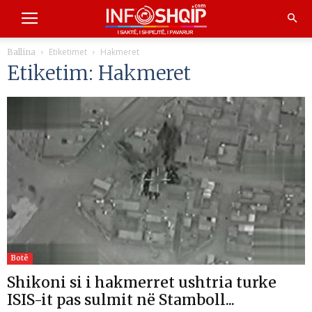
Etiketimet
Hakmeret
Ballina
Etiketim: Hakmeret
Botë
Shikoni si i hakmerret ushtria turke
ISIS-it pas sulmit në Stamboll...