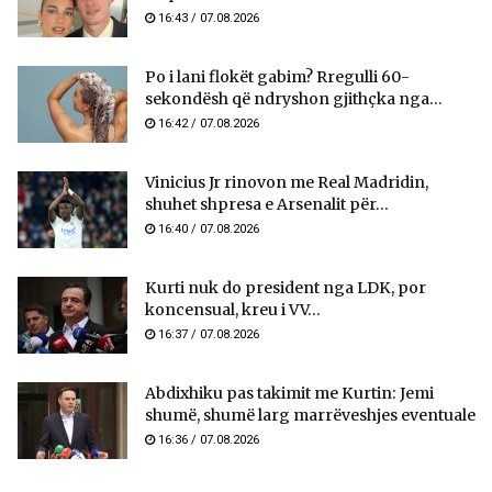
16:43 / 07.08.2026
Po i lani flokët gabim? Rregulli 60-
sekondësh që ndryshon gjithçka nga...
16:42 / 07.08.2026
Vinicius Jr rinovon me Real Madridin,
shuhet shpresa e Arsenalit për...
16:40 / 07.08.2026
Kurti nuk do president nga LDK, por
koncensual, kreu i VV...
16:37 / 07.08.2026
Abdixhiku pas takimit me Kurtin: Jemi
shumë, shumë larg marrëveshjes eventuale
16:36 / 07.08.2026