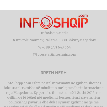
InfoShqip Media
Rr.Stole Naumov, Pallati 4, 1000 Shkup/Maqedoni
+389 (77) 643 664
press(at)infoshqip.com
RRETH NESH
InfoShqip.com është portal informativ në gjuhën shqipe i
fokusuar kryesisht në mbulimin me lajme dhe informacione
nga Maqedonia. Ky portal u themelua më 1 Gusht 2016, me
qëllim që të bëhet një medium i besueshëm, i pa-anshëm
politikisht, i pavarur dhe duke synuar gjithmonë që me