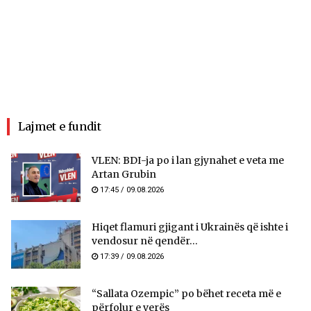
Lajmet e fundit
VLEN: BDI-ja po i lan gjynahet e veta me
Artan Grubin
17:45 / 09.08.2026
Hiqet flamuri gjigant i Ukrainës që ishte i
vendosur në qendër...
17:39 / 09.08.2026
“Sallata Ozempic” po bëhet receta më e
përfolur e verës