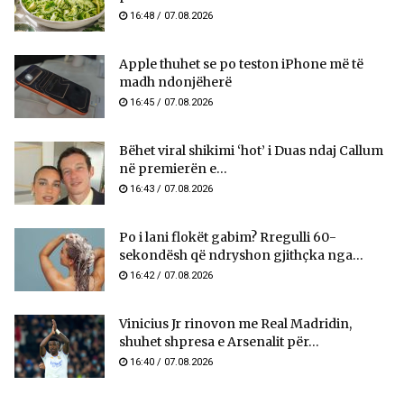
16:48 / 07.08.2026
Apple thuhet se po teston iPhone më të
madh ndonjëherë
16:45 / 07.08.2026
Bëhet viral shikimi ‘hot’ i Duas ndaj Callum
në premierën e...
16:43 / 07.08.2026
Po i lani flokët gabim? Rregulli 60-
sekondësh që ndryshon gjithçka nga...
16:42 / 07.08.2026
Vinicius Jr rinovon me Real Madridin,
shuhet shpresa e Arsenalit për...
16:40 / 07.08.2026