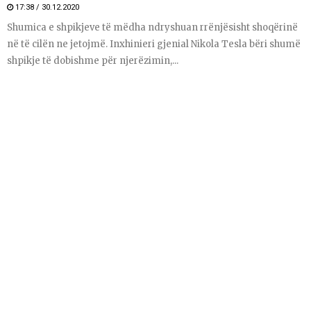
17:38 / 30.12.2020
Shumica e shpikjeve të mëdha ndryshuan rrënjësisht shoqërinë
në të cilën ne jetojmë. Inxhinieri gjenial Nikola Tesla bëri shumë
shpikje të dobishme për njerëzimin,...