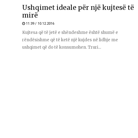
Ushqimet ideale për një kujtesë të
mirë
11:39 / 10.12.2016
Kujtesa që të jetë e shëndeshme është shumë e
rëndësishme që të ketë një kujdes në lidhje me
ushqimet që do të konsumohen. Truri...