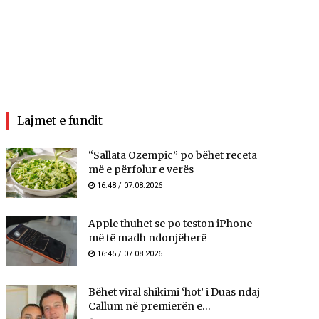
Lajmet e fundit
“Sallata Ozempic” po bëhet receta
më e përfolur e verës
16:48 / 07.08.2026
Apple thuhet se po teston iPhone
më të madh ndonjëherë
16:45 / 07.08.2026
Bëhet viral shikimi ‘hot’ i Duas ndaj
Callum në premierën e...