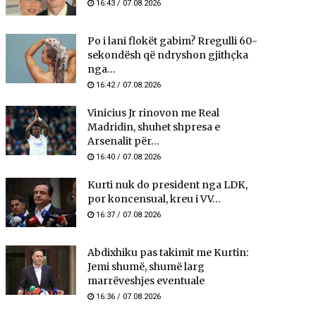
16:43 / 07.08.2026
Po i lani flokët gabim? Rregulli 60-
sekondësh që ndryshon gjithçka
nga...
16:42 / 07.08.2026
Vinicius Jr rinovon me Real
Madridin, shuhet shpresa e
Arsenalit për...
16:40 / 07.08.2026
Kurti nuk do president nga LDK,
por koncensual, kreu i VV...
16:37 / 07.08.2026
Abdixhiku pas takimit me Kurtin:
Jemi shumë, shumë larg
marrëveshjes eventuale
16:36 / 07.08.2026