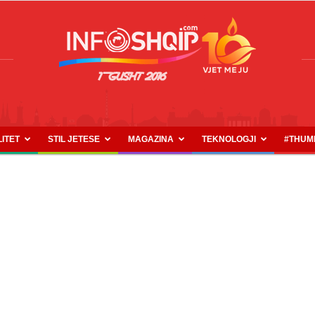
LITET
STIL JETESE
MAGAZINA
TEKNOLOGJI
#THUM
INFOSHQIP.COM