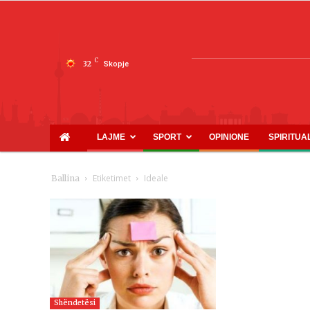
C
32
Skopje
LAJME
SPORT
OPINIONE
SPIRITUA
Etiketimet
Ideale
Ballina
Shëndetësi