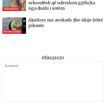
sekondësh që ndryshon gjithçka
nga dushi i sotëm
Shëndetësi
Akullore me avokado dhe shije lehtë
pikante
Receta Gatimi
PËRGJIGJU