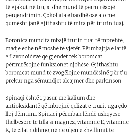
të gjakut në tru, si dhe mund të përmirësojë
përqendrimin. Çokollata e bardhë ose ajo me
qumësht janë gjithashtu të mira për trurin tuaj.
Boronica mund ta mbajë trurin tuaj të mprehtë,
madje edhe në moshë të vjetër. Përmbajtja e lartë
e flavonoideve që gjendet tek boronicat
përmirësojnë funksionet njohëse. Gjithashtu
boronicat mund të zvogëlojnë mundësinë për t’u
prekur nga sëmundjet alcajmer dhe parkinson.
Spinaqi është i pasur me kalium dhe
antioksidantë që mbrojnë qelizat e trurit nga çdo
lloj dëmtimi. Spinaqi përmban lëndë ushqyese
thelbësore të tilla si magnez, vitaminë E, vitaminë
K, të cilat ndihmojnë në uljen e zhvillimit të