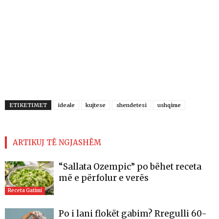
ETIKETIMET
ideale
kujtese
shendetesi
ushqime
ARTIKUJ TË NGJASHËM
“Sallata Ozempic” po bëhet receta
më e përfolur e verës
Receta Gatimi
Po i lani flokët gabim? Rregulli 60-