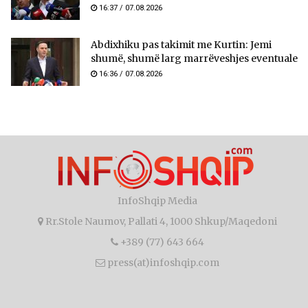
16:37 / 07.08.2026
Abdixhiku pas takimit me Kurtin: Jemi
shumë, shumë larg marrëveshjes eventuale
16:36 / 07.08.2026
InfoShqip Media
Rr.Stole Naumov, Pallati 4, 1000 Shkup/Maqedoni
+389 (77) 643 664
press(at)infoshqip.com