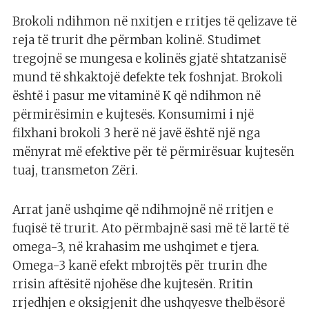
Brokoli ndihmon në nxitjen e rritjes të qelizave të
reja të trurit dhe përmban kolinë. Studimet
tregojnë se mungesa e kolinës gjatë shtatzanisë
mund të shkaktojë defekte tek foshnjat. Brokoli
është i pasur me vitaminë K që ndihmon në
përmirësimin e kujtesës. Konsumimi i një
filxhani brokoli 3 herë në javë është një nga
mënyrat më efektive për të përmirësuar kujtesën
tuaj, transmeton Zëri.
Arrat janë ushqime që ndihmojnë në rritjen e
fuqisë të trurit. Ato përmbajnë sasi më të lartë të
omega-3, në krahasim me ushqimet e tjera.
Omega-3 kanë efekt mbrojtës për trurin dhe
rrisin aftësitë njohëse dhe kujtesën. Rritin
rrjedhjen e oksigjenit dhe ushqyesve thelbësorë