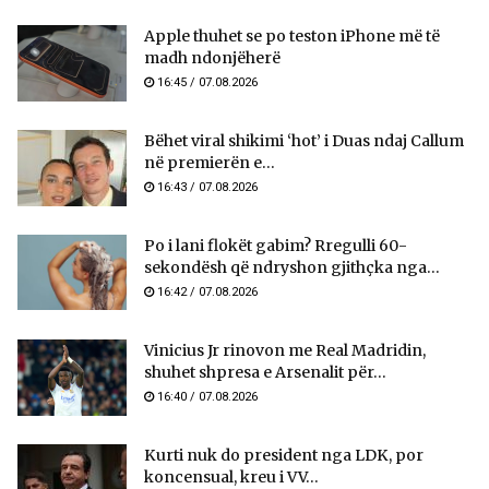
Apple thuhet se po teston iPhone më të
madh ndonjëherë
16:45 / 07.08.2026
Bëhet viral shikimi ‘hot’ i Duas ndaj Callum
në premierën e...
16:43 / 07.08.2026
Po i lani flokët gabim? Rregulli 60-
sekondësh që ndryshon gjithçka nga...
16:42 / 07.08.2026
Vinicius Jr rinovon me Real Madridin,
shuhet shpresa e Arsenalit për...
16:40 / 07.08.2026
Kurti nuk do president nga LDK, por
koncensual, kreu i VV...