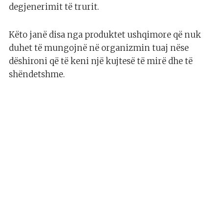
degjenerimit të trurit.
Këto janë disa nga produktet ushqimore që nuk
duhet të mungojnë në organizmin tuaj nëse
dëshironi që të keni një kujtesë të mirë dhe të
shëndetshme.