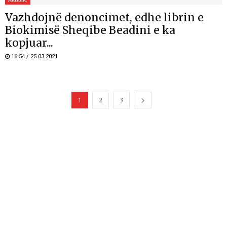
Vazhdojnë denoncimet, edhe librin e
Biokimisë Sheqibe Beadini e ka
kopjuar...
16:54 / 25.03.2021
1
2
3