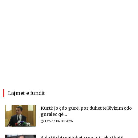
Lajmet e fundit
Kurti: Jo çdo gurë, por duhet të lëvizim çdo
guralec që...
17:57 / 06.08.2026
A do të shtrenjtohet rryma, ja çka thotë