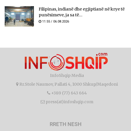
Filipinas, indianë dhe egjiptianë në krye të
punësimeve, ja sa të...
11:55 / 06.08.2026
InfoShqip Media
Rr.Stole Naumov, Pallati 4, 1000 Shkup/Maqedoni
+389 (77) 643 664
press(at)infoshqip.com
RRETH NESH