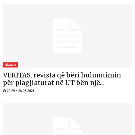
Aktuale
VERITAS, revista që bëri hulumtimin
për plagjiaturat në UT bën një...
22:29 / 26.03.2021