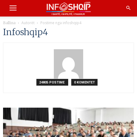
Autorët
Postime nga infoshqip4
Ballina
Infoshqip4
24805 POSTIME
0 KOMENTET