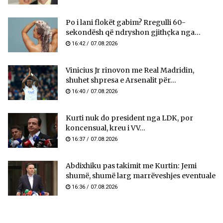
Po i lani flokët gabim? Rregulli 60-
sekondësh që ndryshon gjithçka nga...
16:42 / 07.08.2026
Vinicius Jr rinovon me Real Madridin,
shuhet shpresa e Arsenalit për...
16:40 / 07.08.2026
Kurti nuk do president nga LDK, por
koncensual, kreu i VV...
16:37 / 07.08.2026
Abdixhiku pas takimit me Kurtin: Jemi
shumë, shumë larg marrëveshjes eventuale
16:36 / 07.08.2026