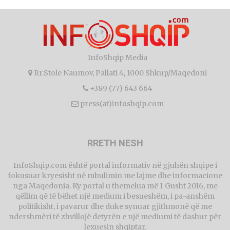
InfoShqip Media
Rr.Stole Naumov, Pallati 4, 1000 Shkup/Maqedoni
+389 (77) 643 664
press(at)infoshqip.com
RRETH NESH
InfoShqip.com është portal informativ në gjuhën shqipe i
fokusuar kryesisht në mbulimin me lajme dhe informacione
nga Maqedonia. Ky portal u themelua më 1 Gusht 2016, me
qëllim që të bëhet një medium i besueshëm, i pa-anshëm
politikisht, i pavarur dhe duke synuar gjithmonë që me
ndershmëri të zhvillojë detyrën e një mediumi të dashur për
lexuesin shqiptar.