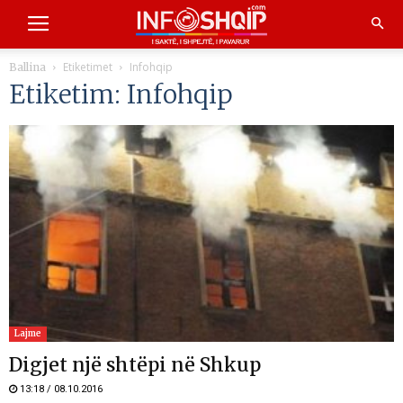
Etiketimet
Infohqip
Ballina
Etiketim: Infohqip
Lajme
Digjet një shtëpi në Shkup
13:18 / 08.10.2016