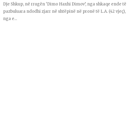
Dje Shkup, në rrugën ‘Dimo Haxhi Dimov’, nga shkaqe ende të
pazbuluara ndodhi zjarr në shtëpinë në pronë të L.A. (42 vjeç),
nga e...