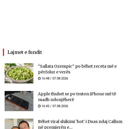
Lajmet e fundit
“Sallata Ozempic” po bëhet receta më e
përfolur e verës
16:48 / 07.08.2026
Apple thuhet se po teston iPhone më të
madh ndonjëherë
16:45 / 07.08.2026
Bëhet viral shikimi ‘hot’ i Duas ndaj Callum
në premierën e...