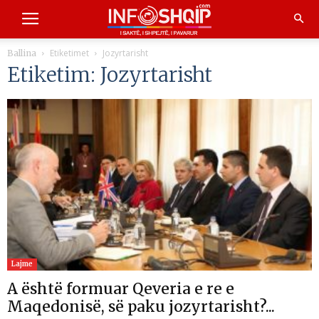
Etiketimet
Jozyrtarisht
Ballina
Etiketim: Jozyrtarisht
Lajme
A është formuar Qeveria e re e
Maqedonisë, së paku jozyrtarisht?...