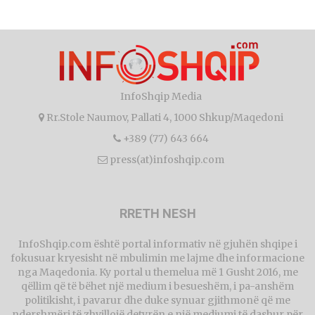
InfoShqip Media
Rr.Stole Naumov, Pallati 4, 1000 Shkup/Maqedoni
+389 (77) 643 664
press(at)infoshqip.com
RRETH NESH
InfoShqip.com është portal informativ në gjuhën shqipe i
fokusuar kryesisht në mbulimin me lajme dhe informacione
nga Maqedonia. Ky portal u themelua më 1 Gusht 2016, me
qëllim që të bëhet një medium i besueshëm, i pa-anshëm
politikisht, i pavarur dhe duke synuar gjithmonë që me
ndershmëri të zhvillojë detyrën e një mediumi të dashur për