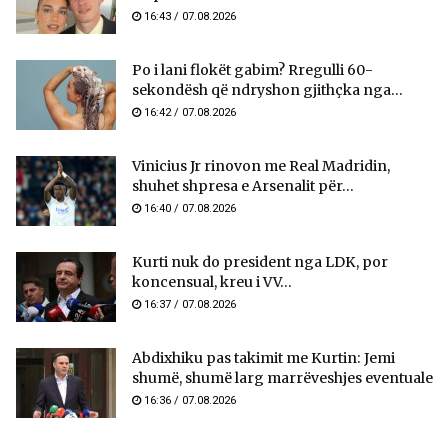
16:43 / 07.08.2026
Po i lani flokët gabim? Rregulli 60-
sekondësh që ndryshon gjithçka nga...
16:42 / 07.08.2026
Vinicius Jr rinovon me Real Madridin,
shuhet shpresa e Arsenalit për...
16:40 / 07.08.2026
Kurti nuk do president nga LDK, por
koncensual, kreu i VV...
16:37 / 07.08.2026
Abdixhiku pas takimit me Kurtin: Jemi
shumë, shumë larg marrëveshjes eventuale
16:36 / 07.08.2026