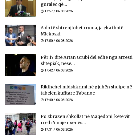
guralec që...
17:57 / 06.08.2026
A do të shtrenjtohet rryma, ja çka thotë
Mickoski
17:50 / 06.08.2026
Për 17 ditë Artan Grubi del edhe nga arresti
shtëpiak, nëse...
17:42 / 06.08.2026
Rikthehet mbishkrimi në gjuhën shqipe në
tabelën kufitare Tabanoc
17:40 / 06.08.2026
Po zbrazen shkollat në Maqedoni, këtë vit
rreth 5 mijë nxënës...
17:31 / 06.08.2026