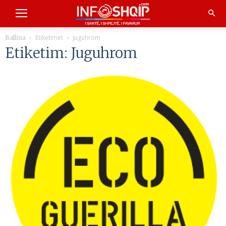
Etiketimet
Juguhrom
Ballina
Etiketim: Juguhrom