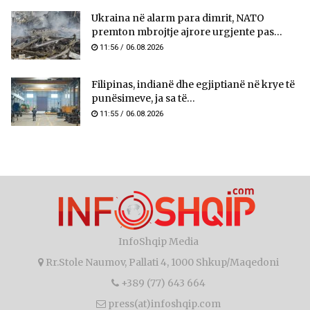
Ukraina në alarm para dimrit, NATO
premton mbrojtje ajrore urgjente pas...
11:56 / 06.08.2026
Filipinas, indianë dhe egjiptianë në krye të
punësimeve, ja sa të...
11:55 / 06.08.2026
InfoShqip Media
Rr.Stole Naumov, Pallati 4, 1000 Shkup/Maqedoni
+389 (77) 643 664
press(at)infoshqip.com