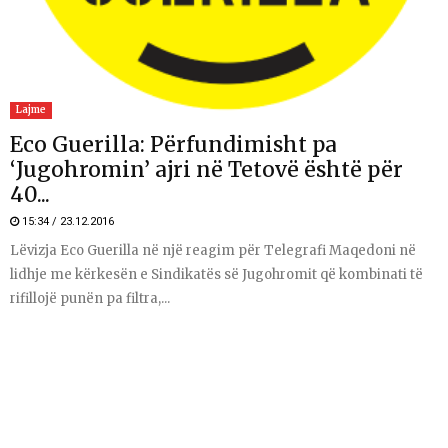
Lajme
Eco Guerilla: Përfundimisht pa
‘Jugohromin’ ajri në Tetovë është për
40...
15:34 / 23.12.2016
Lëvizja Eco Guerilla në një reagim për Telegrafi Maqedoni në
lidhje me kërkesën e Sindikatës së Jugohromit që kombinati të
rifillojë punën pa filtra,...