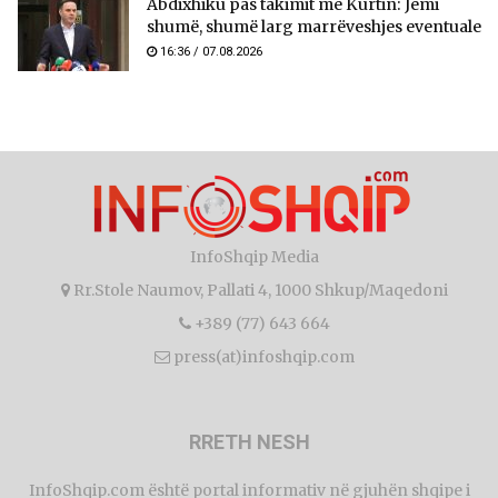
Abdixhiku pas takimit me Kurtin: Jemi
shumë, shumë larg marrëveshjes eventuale
16:36 / 07.08.2026
InfoShqip Media
Rr.Stole Naumov, Pallati 4, 1000 Shkup/Maqedoni
+389 (77) 643 664
press(at)infoshqip.com
RRETH NESH
InfoShqip.com është portal informativ në gjuhën shqipe i