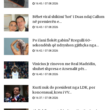
16:45 / 07.08.2026
Bëhet viral shikimi ‘hot’ i Duas ndaj Callum
në premierën e...
16:43 / 07.08.2026
Po i lani flokët gabim? Rregulli 60-
sekondësh që ndryshon gjithçka nga...
16:42 / 07.08.2026
Vinicius Jr rinovon me Real Madridin,
shuhet shpresa e Arsenalit për...
16:40 / 07.08.2026
Kurti nuk do president nga LDK, por
koncensual, kreu i VV...
16:37 / 07.08.2026