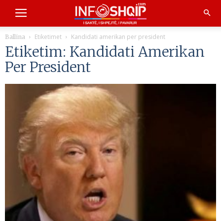
Etiketimet
Kandidati amerikan per president
Ballina
Etiketim: Kandidati Amerikan
Per President