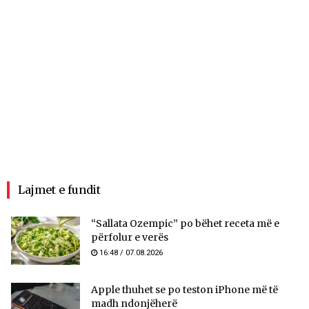
Lajmet e fundit
“Sallata Ozempic” po bëhet receta më e
përfolur e verës
16:48 / 07.08.2026
Apple thuhet se po teston iPhone më të
madh ndonjëherë