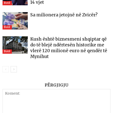
14 vjet
Botë
Sa milionera jetojnë në Zvicër?
Botë
Kush është biznesmeni shqiptar që
do të blejë ndërtesën historike me
vlerë 120 milionë euro në qendër të
Botë
Mynihut
PËRGJIGJU