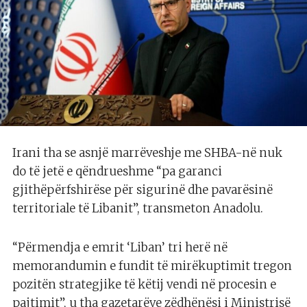
Irani tha se asnjë marrëveshje me SHBA-në nuk
do të jetë e qëndrueshme “pa garanci
gjithëpërfshirëse për sigurinë dhe pavarësinë
territoriale të Libanit”, transmeton Anadolu.
“Përmendja e emrit ‘Liban’ tri herë në
memorandumin e fundit të mirëkuptimit tregon
pozitën strategjike të këtij vendi në procesin e
pajtimit”, u tha gazetarëve zëdhënësi i Ministrisë