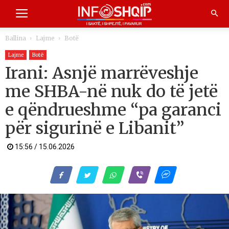
Ballina
Lajme
Botë
Lajme
Botë
Irani: Asnjë marrëveshje
me SHBA-në nuk do të jetë
e qëndrueshme “pa garanci
për sigurinë e Libanit”
15:56 / 15.06.2026