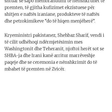
shtuar se sapo memorandumi të nënshkruhet të
premten, të gjitha kufizimet ekzistuese për
shitjen e naftës iraniane, produkteve të naftës
dhe petrokimikeve “do të hiqen menjëherë”.
Kryeministri pakistanez, Shehbaz Sharif, vendi i
të cilit udhëhoqi ndërmjetësimin mes
Washingtonit dhe Teheranit, njoftoi herët sot se
SHBA-ja dhe Irani kanë arritur marrëveshje
paqeje dhe se ceremonia e nënshkrimit do të
mbahet të premten në Zvicër.