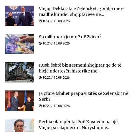
Vuçiq: Deklarata e Zelenskyt, goditja më e
madhe kundër shqiptarëve në...
10:30 / 10.08.2026
Sa milionera jetojnë në Zvicër?
10:24 / 10.08.2026
Kush është biznesmeni shqiptar që do të
blejë ndërtesën historike me...
10:22 / 10.08.2026
Ja çfarë fshihet prapa vizitës së Zelenskit në
Serbi
10:20 / 10.08.2026
Serbia plan për ta lënë Kosovën pa ujë,
Vuçiç paralajmëron: Ndryshojmë...