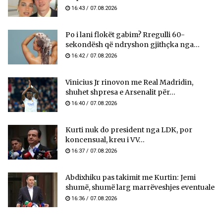
16:43 / 07.08.2026
Po i lani flokët gabim? Rregulli 60-
sekondësh që ndryshon gjithçka nga...
16:42 / 07.08.2026
Vinicius Jr rinovon me Real Madridin,
shuhet shpresa e Arsenalit për...
16:40 / 07.08.2026
Kurti nuk do president nga LDK, por
koncensual, kreu i VV...
16:37 / 07.08.2026
Abdixhiku pas takimit me Kurtin: Jemi
shumë, shumë larg marrëveshjes eventuale
16:36 / 07.08.2026