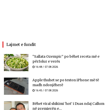
Lajmet e fundit
“Sallata Ozempic” po bëhet receta më e
përfolur e verës
16:48 / 07.08.2026
Apple thuhet se po teston iPhone më të
madh ndonjëherë
16:45 / 07.08.2026
Bëhet viral shikimi ‘hot’ i Duas ndaj Callum
në premierën e...