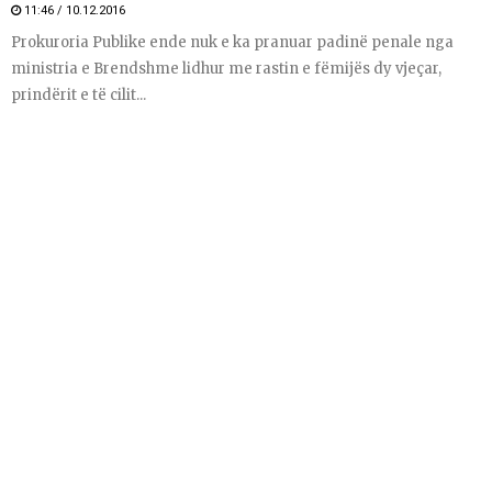
11:46 / 10.12.2016
Prokuroria Publike ende nuk e ka pranuar padinë penale nga
ministria e Brendshme lidhur me rastin e fëmijës dy vjeçar,
prindërit e të cilit...