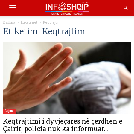
Etiketimet
Keqtrajtim
Ballina
Etiketim: Keqtrajtim
Lajme
Keqtrajtimi i dyvjeçares në çerdhen e
Çairit, policia nuk ka informuar...