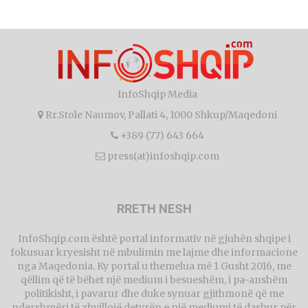
InfoShqip Media
Rr.Stole Naumov, Pallati 4, 1000 Shkup/Maqedoni
+389 (77) 643 664
press(at)infoshqip.com
RRETH NESH
InfoShqip.com është portal informativ në gjuhën shqipe i
fokusuar kryesisht në mbulimin me lajme dhe informacione
nga Maqedonia. Ky portal u themelua më 1 Gusht 2016, me
qëllim që të bëhet një medium i besueshëm, i pa-anshëm
politikisht, i pavarur dhe duke synuar gjithmonë që me
ndershmëri të zhvillojë detyrën e një mediumi të dashur për