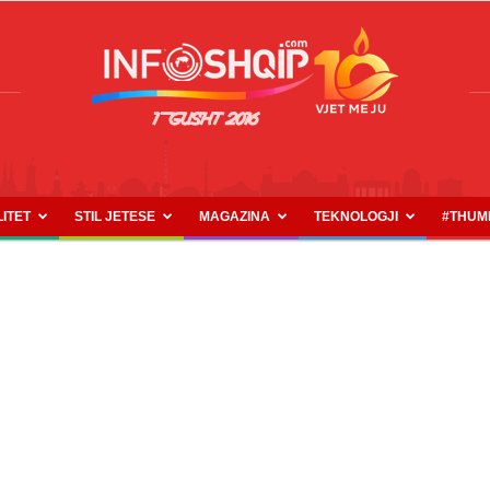
LITET
STIL JETESE
MAGAZINA
TEKNOLOGJI
#THUM
INFOSHQIP.COM