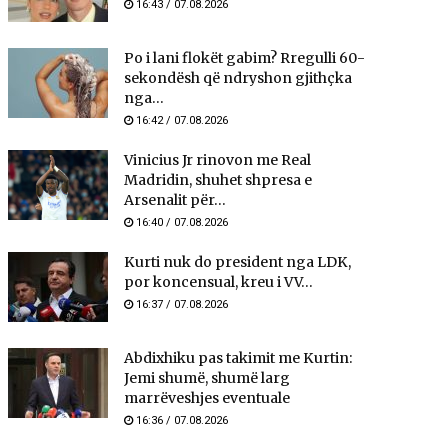
16:43 / 07.08.2026
Po i lani flokët gabim? Rregulli 60-
sekondësh që ndryshon gjithçka
nga...
16:42 / 07.08.2026
Vinicius Jr rinovon me Real
Madridin, shuhet shpresa e
Arsenalit për...
16:40 / 07.08.2026
Kurti nuk do president nga LDK,
por koncensual, kreu i VV...
16:37 / 07.08.2026
Abdixhiku pas takimit me Kurtin:
Jemi shumë, shumë larg
marrëveshjes eventuale
16:36 / 07.08.2026