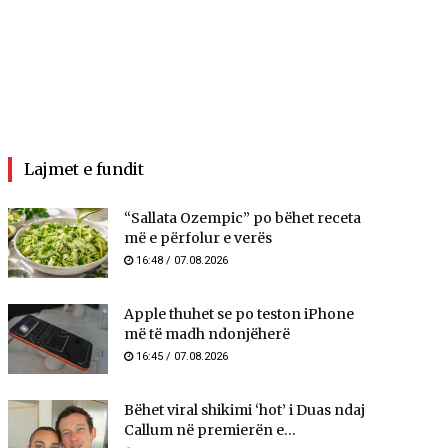
Lajmet e fundit
“Sallata Ozempic” po bëhet receta
më e përfolur e verës
16:48 / 07.08.2026
Apple thuhet se po teston iPhone
më të madh ndonjëherë
16:45 / 07.08.2026
Bëhet viral shikimi ‘hot’ i Duas ndaj
Callum në premierën e...