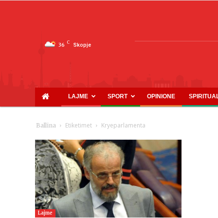
C
36
Skopje
LAJME
SPORT
OPINIONE
SPIRITUA
Etiketimet
Kryeparlamenta
Ballina
Lajme