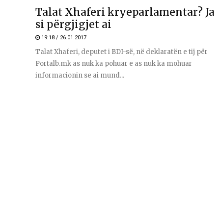
Talat Xhaferi kryeparlamentar? Ja
si përgjigjet ai
19:18 / 26.01.2017
Talat Xhaferi, deputet i BDI-së, në deklaratën e tij për
Portalb.mk as nuk ka pohuar e as nuk ka mohuar
informacionin se ai mund...