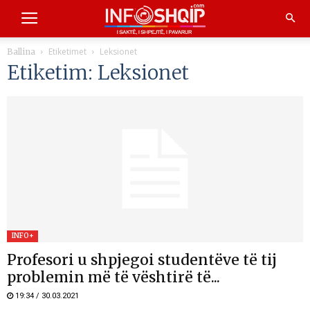
Etiketimet
Leksionet
Ballina
Etiketim: Leksionet
INFO+
Profesori u shpjegoi studentëve të tij
problemin më të vështirë të...
19:34 / 30.03.2021