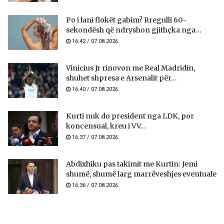
Po i lani flokët gabim? Rregulli 60-
sekondësh që ndryshon gjithçka nga...
16:42 / 07.08.2026
Vinicius Jr rinovon me Real Madridin,
shuhet shpresa e Arsenalit për...
16:40 / 07.08.2026
Kurti nuk do president nga LDK, por
koncensual, kreu i VV...
16:37 / 07.08.2026
Abdixhiku pas takimit me Kurtin: Jemi
shumë, shumë larg marrëveshjes eventuale
16:36 / 07.08.2026