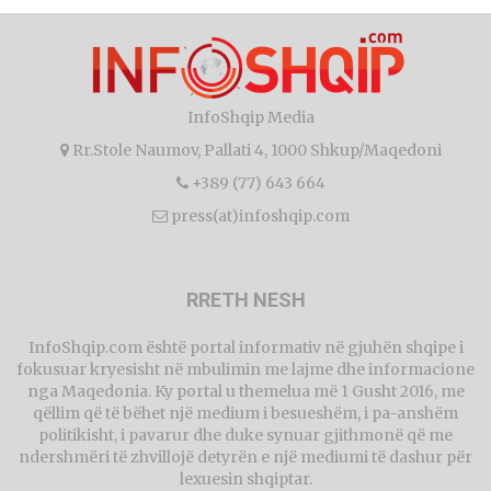
InfoShqip Media
Rr.Stole Naumov, Pallati 4, 1000 Shkup/Maqedoni
+389 (77) 643 664
press(at)infoshqip.com
RRETH NESH
InfoShqip.com është portal informativ në gjuhën shqipe i
fokusuar kryesisht në mbulimin me lajme dhe informacione
nga Maqedonia. Ky portal u themelua më 1 Gusht 2016, me
qëllim që të bëhet një medium i besueshëm, i pa-anshëm
politikisht, i pavarur dhe duke synuar gjithmonë që me
ndershmëri të zhvillojë detyrën e një mediumi të dashur për
lexuesin shqiptar.