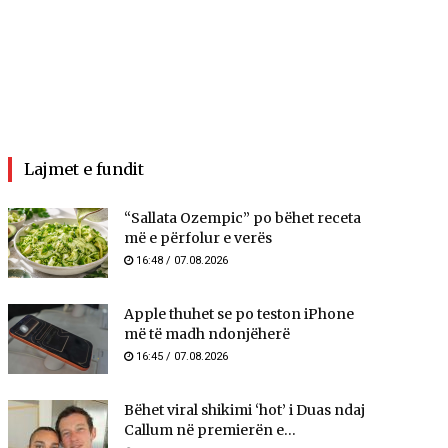
Lajmet e fundit
“Sallata Ozempic” po bëhet receta
më e përfolur e verës
16:48 / 07.08.2026
Apple thuhet se po teston iPhone
më të madh ndonjëherë
16:45 / 07.08.2026
Bëhet viral shikimi ‘hot’ i Duas ndaj
Callum në premierën e...