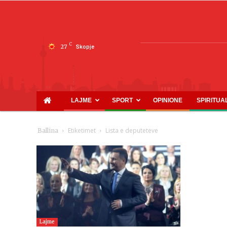
C
27
Skopje
LAJME
SPORT
OPINIONE
SPIRITUA
Etiketimet
Lista e deputeteve
Ballina
Lajme