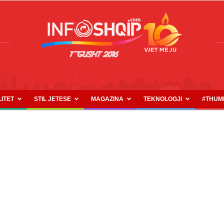
LITET
STIL JETESE
MAGAZINA
TEKNOLOGJI
#THUM
INFOSHQIP.COM