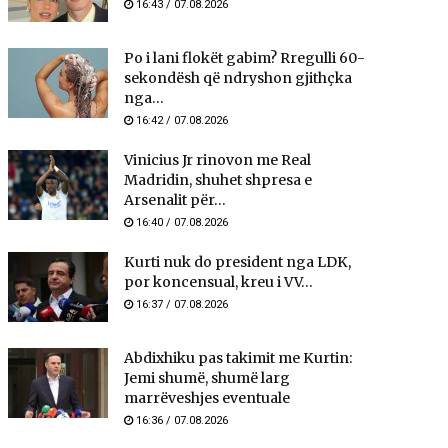
16:43 / 07.08.2026
Po i lani flokët gabim? Rregulli 60-
sekondësh që ndryshon gjithçka
nga...
16:42 / 07.08.2026
Vinicius Jr rinovon me Real
Madridin, shuhet shpresa e
Arsenalit për...
16:40 / 07.08.2026
Kurti nuk do president nga LDK,
por koncensual, kreu i VV...
16:37 / 07.08.2026
Abdixhiku pas takimit me Kurtin:
Jemi shumë, shumë larg
marrëveshjes eventuale
16:36 / 07.08.2026