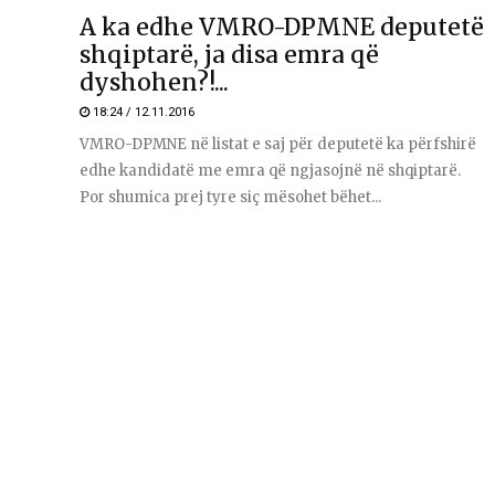
A ka edhe VMRO-DPMNE deputetë
shqiptarë, ja disa emra që
dyshohen?!...
18:24 / 12.11.2016
VMRO-DPMNE në listat e saj për deputetë ka përfshirë
edhe kandidatë me emra që ngjasojnë në shqiptarë.
Por shumica prej tyre siç mësohet bëhet...