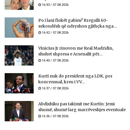
16:43 / 07.08.2026
Po i lani flokët gabim? Rregulli 60-
sekondësh që ndryshon gjithçka nga...
16:42 / 07.08.2026
Vinicius Jr rinovon me Real Madridin,
shuhet shpresa e Arsenalit për...
16:40 / 07.08.2026
Kurti nuk do president nga LDK, por
koncensual, kreu i VV...
16:37 / 07.08.2026
Abdixhiku pas takimit me Kurtin: Jemi
shumë, shumë larg marrëveshjes eventuale
16:36 / 07.08.2026