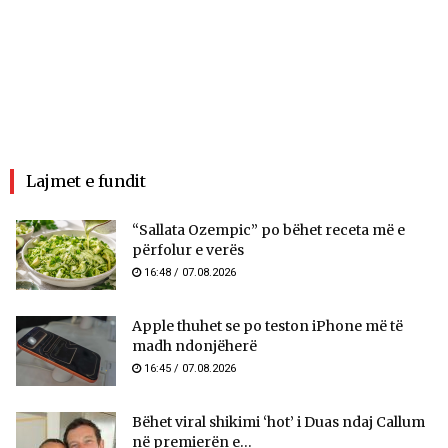
Lajmet e fundit
“Sallata Ozempic” po bëhet receta më e
përfolur e verës
16:48 / 07.08.2026
Apple thuhet se po teston iPhone më të
madh ndonjëherë
16:45 / 07.08.2026
Bëhet viral shikimi ‘hot’ i Duas ndaj Callum
në premierën e...