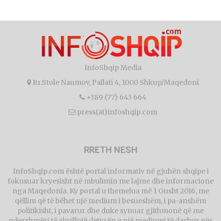
InfoShqip Media
Rr.Stole Naumov, Pallati 4, 1000 Shkup/Maqedoni
+389 (77) 643 664
press(at)infoshqip.com
RRETH NESH
InfoShqip.com është portal informativ në gjuhën shqipe i
fokusuar kryesisht në mbulimin me lajme dhe informacione
nga Maqedonia. Ky portal u themelua më 1 Gusht 2016, me
qëllim që të bëhet një medium i besueshëm, i pa-anshëm
politikisht, i pavarur dhe duke synuar gjithmonë që me
ndershmëri të zhvillojë detyrën e një mediumi të dashur për