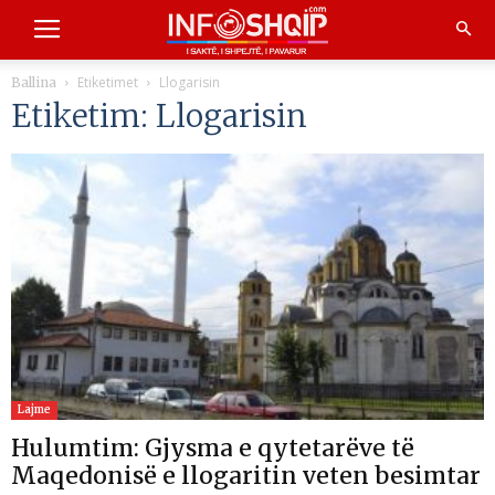
Etiketimet
Llogarisin
Ballina
Etiketim: Llogarisin
Lajme
Hulumtim: Gjysma e qytetarëve të
Maqedonisë e llogaritin veten besimtar