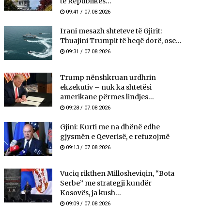
të Republikës...
09:41 / 07.08.2026
Irani mesazh shteteve të Gjirit:
Thuajini Trumpit të heqë dorë, ose...
09:31 / 07.08.2026
Trump nënshkruan urdhrin
ekzekutiv – nuk ka shtetësi
amerikane përmes lindjes...
09:28 / 07.08.2026
Gjini: Kurti me na dhënë edhe
gjysmën e Qeverisë, e refuzojmë
09:13 / 07.08.2026
Vuçiq rikthen Millosheviqin, “Bota
Serbe” me strategji kundër
Kosovës, ja kush...
09:09 / 07.08.2026