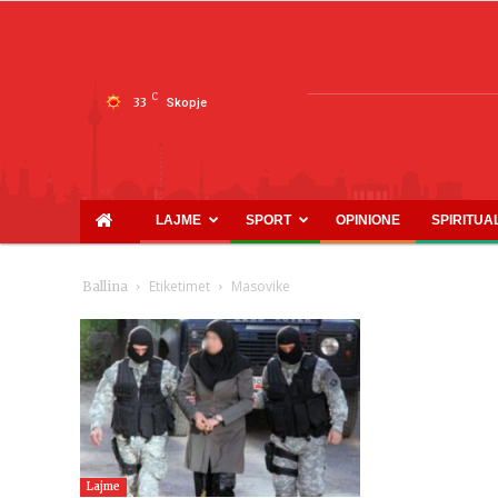
C
33
Skopje
LAJME
SPORT
OPINIONE
SPIRITUA
Etiketimet
Masovike
Ballina
Lajme