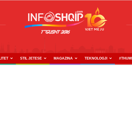
LITET
STIL JETESE
MAGAZINA
TEKNOLOGJI
#THUM
INFOSHQIP.COM