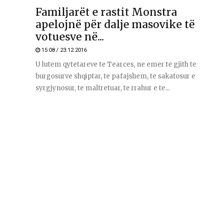
Familjarët e rastit Monstra
apelojnë për dalje masovike të
votuesve në...
15:08 / 23.12.2016
U lutem qytetareve te Tearces, ne emer te gjith te
burgosurve shqiptar, te pafajshem, te sakatosur e
syrgjynosur, te maltretuar, te rrahur e te...