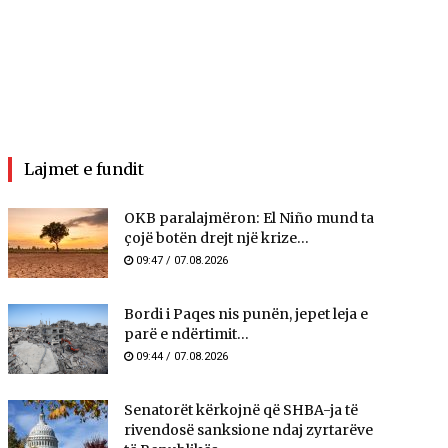
Lajmet e fundit
OKB paralajmëron: El Niño mund ta
çojë botën drejt një krize...
09:47 / 07.08.2026
Bordi i Paqes nis punën, jepet leja e
parë e ndërtimit...
09:44 / 07.08.2026
Senatorët kërkojnë që SHBA-ja të
rivendosë sanksione ndaj zyrtarëve