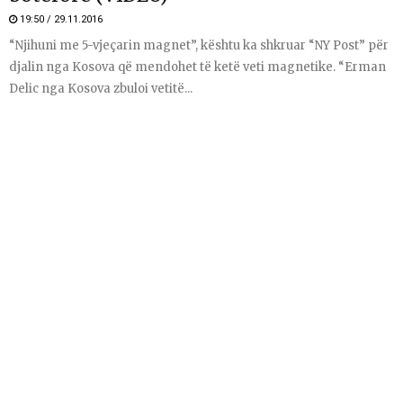
19:50 / 29.11.2016
“Njihuni me 5-vjeçarin magnet”, kështu ka shkruar “NY Post” për
djalin nga Kosova që mendohet të ketë veti magnetike. “Erman
Delic nga Kosova zbuloi vetitë...