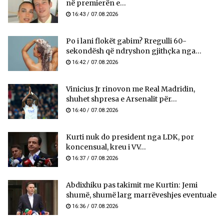
në premierën e...
16:43 / 07.08.2026
Po i lani flokët gabim? Rregulli 60-
sekondësh që ndryshon gjithçka nga...
16:42 / 07.08.2026
Vinicius Jr rinovon me Real Madridin,
shuhet shpresa e Arsenalit për...
16:40 / 07.08.2026
Kurti nuk do president nga LDK, por
koncensual, kreu i VV...
16:37 / 07.08.2026
Abdixhiku pas takimit me Kurtin: Jemi
shumë, shumë larg marrëveshjes eventuale
16:36 / 07.08.2026