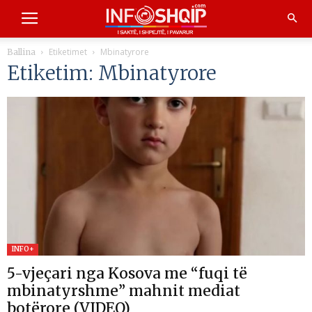
Etiketimet
Mbinatyrore
Ballina
Etiketim: Mbinatyrore
INFO+
5-vjeçari nga Kosova me “fuqi të
mbinatyrshme” mahnit mediat
botërore (VIDEO)