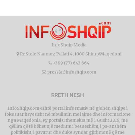
InfoShqip Media
Rr.Stole Naumov, Pallati 4, 1000 Shkup/Maqedoni
+389 (77) 643 664
press(at)infoshqip.com
RRETH NESH
InfoShqip.com është portal informativ në gjuhën shqipe i
fokusuar kryesisht në mbulimin me lajme dhe informacione
nga Maqedonia. Ky portal u themelua më 1 Gusht 2016, me
qëllim që të bëhet një medium i besueshëm, i pa-anshëm
politikisht, i pavarur dhe duke synuar gjithmonë që me