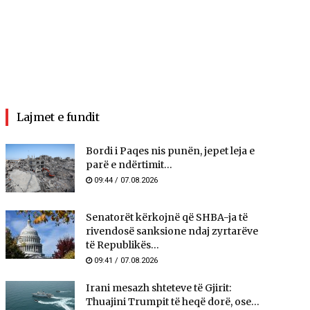
Lajmet e fundit
Bordi i Paqes nis punën, jepet leja e
parë e ndërtimit...
09:44 / 07.08.2026
Senatorët kërkojnë që SHBA-ja të
rivendosë sanksione ndaj zyrtarëve
të Republikës...
09:41 / 07.08.2026
Irani mesazh shteteve të Gjirit:
Thuajini Trumpit të heqë dorë, ose...