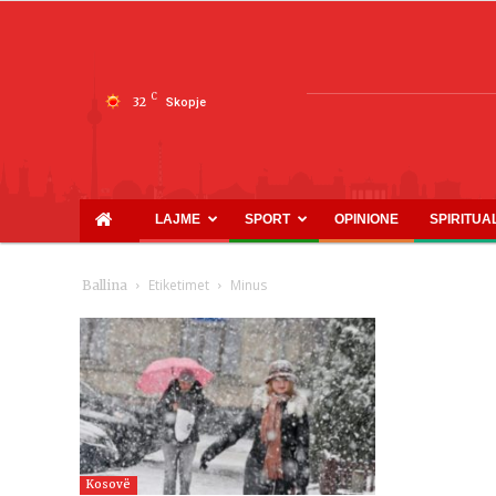
C
32
Skopje
LAJME
SPORT
OPINIONE
SPIRITUA
Etiketimet
Minus
Ballina
Kosovë