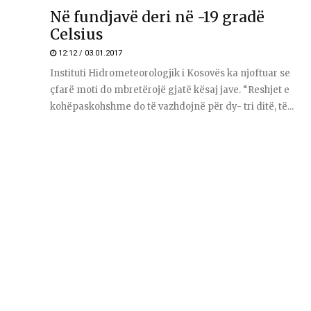
Në fundjavë deri në -19 gradë
Celsius
12:12 / 03.01.2017
Instituti Hidrometeorologjik i Kosovës ka njoftuar se
çfarë moti do mbretërojë gjatë kësaj jave. “Reshjet e
kohëpaskohshme do të vazhdojnë për dy- tri ditë, të...