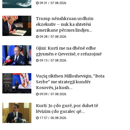
09:31 / 07.08.2026
Trump nënshkruan urdhrin
ekzekutiv – nuk ka shtetësi
amerikane përmes lindjes...
09:28 / 07.08.2026
Gjini: Kurti me na dhënë edhe
gjysmën e Qeverisë, e refuzojmë
09:13 / 07.08.2026
Vuçiq rikthen Millosheviqin, “Bota
Serbe” me strategji kundër
Kosovës, ja kush...
09:09 / 07.08.2026
Kurti: Jo çdo gurë, por duhet të
lëvizim çdo guralec që...
17:57 / 06.08.2026