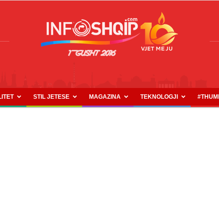
LITET
STIL JETESE
MAGAZINA
TEKNOLOGJI
#THUM
INFOSHQIP.COM