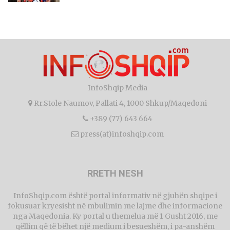
InfoShqip Media
Rr.Stole Naumov, Pallati 4, 1000 Shkup/Maqedoni
+389 (77) 643 664
press(at)infoshqip.com
RRETH NESH
InfoShqip.com është portal informativ në gjuhën shqipe i
fokusuar kryesisht në mbulimin me lajme dhe informacione
nga Maqedonia. Ky portal u themelua më 1 Gusht 2016, me
qëllim që të bëhet një medium i besueshëm, i pa-anshëm