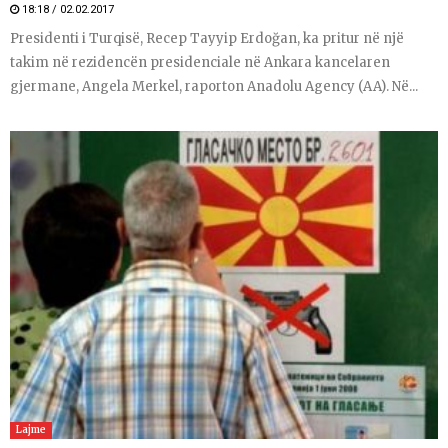
18:18 / 02.02.2017
Presidenti i Turqisë, Recep Tayyip Erdoğan, ka pritur në një
takim në rezidencën presidenciale në Ankara kancelaren
gjermane, Angela Merkel, raporton Anadolu Agency (AA). Në...
Lajme