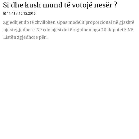
Si dhe kush mund të votojë nesër ?
11:41 / 10.12.2016
Zgjedhjet do të zhvillohen sipas modelit proporcional në gjashtë
njësi zgjedhore. Në çdo njësi do të zgjidhen nga 20 deputetë. Në
Listën zgjedhore për...