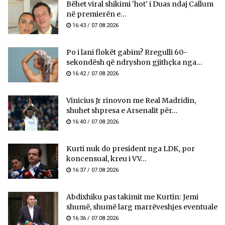
Bëhet viral shikimi ‘hot’ i Duas ndaj Callum
në premierën e...
16:43 / 07.08.2026
Po i lani flokët gabim? Rregulli 60-
sekondësh që ndryshon gjithçka nga...
16:42 / 07.08.2026
Vinicius Jr rinovon me Real Madridin,
shuhet shpresa e Arsenalit për...
16:40 / 07.08.2026
Kurti nuk do president nga LDK, por
koncensual, kreu i VV...
16:37 / 07.08.2026
Abdixhiku pas takimit me Kurtin: Jemi
shumë, shumë larg marrëveshjes eventuale
16:36 / 07.08.2026