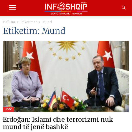
Etiketimet
Mund
Ballina
Etiketim: Mund
Botë
Erdoğan: Islami dhe terrorizmi nuk
mund të jenë bashkë