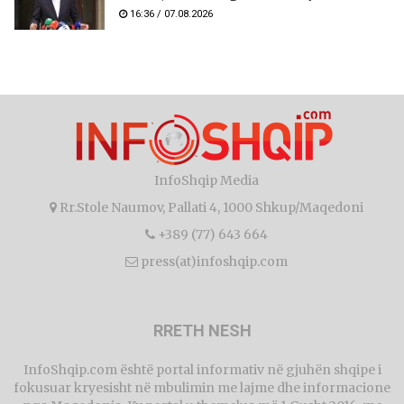
16:36 / 07.08.2026
InfoShqip Media
Rr.Stole Naumov, Pallati 4, 1000 Shkup/Maqedoni
+389 (77) 643 664
press(at)infoshqip.com
RRETH NESH
InfoShqip.com është portal informativ në gjuhën shqipe i
fokusuar kryesisht në mbulimin me lajme dhe informacione