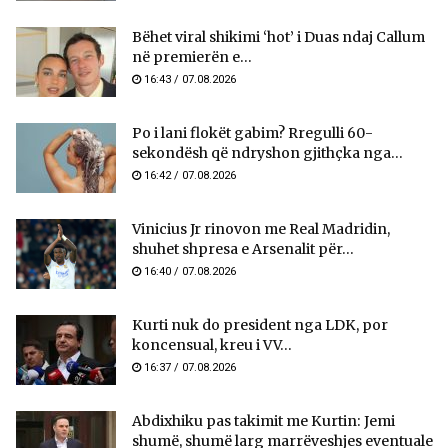
Bëhet viral shikimi ‘hot’ i Duas ndaj Callum
në premierën e...
16:43 / 07.08.2026
Po i lani flokët gabim? Rregulli 60-
sekondësh që ndryshon gjithçka nga...
16:42 / 07.08.2026
Vinicius Jr rinovon me Real Madridin,
shuhet shpresa e Arsenalit për...
16:40 / 07.08.2026
Kurti nuk do president nga LDK, por
koncensual, kreu i VV...
16:37 / 07.08.2026
Abdixhiku pas takimit me Kurtin: Jemi
shumë, shumë larg marrëveshjes eventuale