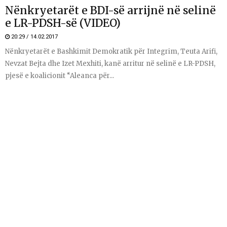
Nënkryetarët e BDI-së arrijnë në selinë
e LR-PDSH-së (VIDEO)
20:29 / 14.02.2017
Nënkryetarët e Bashkimit Demokratik për Integrim, Teuta Arifi,
Nevzat Bejta dhe Izet Mexhiti, kanë arritur në selinë e LR-PDSH,
pjesë e koalicionit “Aleanca për...