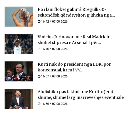
Po i lani flokët gabim? Rregulli 60-
sekondësh që ndryshon gjithçka nga...
16:42 / 07.08.2026
Vinicius Jr rinovon me Real Madridin,
shuhet shpresa e Arsenalit për...
16:40 / 07.08.2026
Kurti nuk do president nga LDK, por
koncensual, kreu i VV...
16:37 / 07.08.2026
Abdixhiku pas takimit me Kurtin: Jemi
shumë, shumë larg marrëveshjes eventuale
16:36 / 07.08.2026