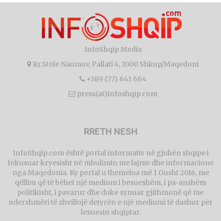
InfoShqip Media
Rr.Stole Naumov, Pallati 4, 1000 Shkup/Maqedoni
+389 (77) 643 664
press(at)infoshqip.com
RRETH NESH
InfoShqip.com është portal informativ në gjuhën shqipe i
fokusuar kryesisht në mbulimin me lajme dhe informacione
nga Maqedonia. Ky portal u themelua më 1 Gusht 2016, me
qëllim që të bëhet një medium i besueshëm, i pa-anshëm
politikisht, i pavarur dhe duke synuar gjithmonë që me
ndershmëri të zhvillojë detyrën e një mediumi të dashur për
lexuesin shqiptar.