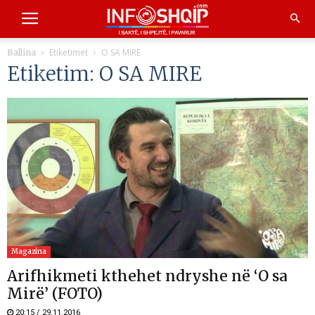
Etiketimet
O SA MIRE
Ballina
Etiketim: O SA MIRE
Magazina
Arifhikmeti kthehet ndryshe në ‘O sa
Mirë’ (FOTO)
20:15 / 29.11.2016