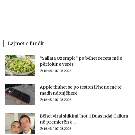
Lajmet e fundit
“Sallata Ozempic” po bëhet receta më e
përfolur e verës
16:48 / 07.08.2026
Apple thuhet se po teston iPhone më të
madh ndonjëherë
16:45 / 07.08.2026
Bëhet viral shikimi ‘hot’ i Duas ndaj Callum
në premierën e...
16:43 / 07.08.2026