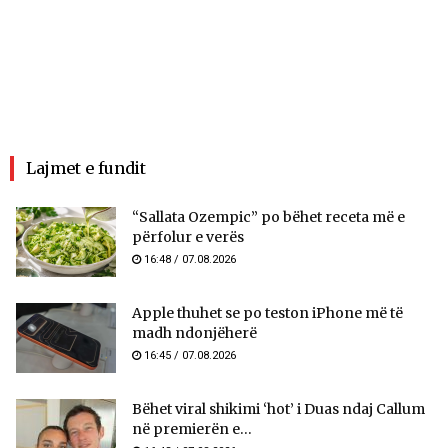
Lajmet e fundit
“Sallata Ozempic” po bëhet receta më e
përfolur e verës
16:48 / 07.08.2026
Apple thuhet se po teston iPhone më të
madh ndonjëherë
16:45 / 07.08.2026
Bëhet viral shikimi ‘hot’ i Duas ndaj Callum
në premierën e...