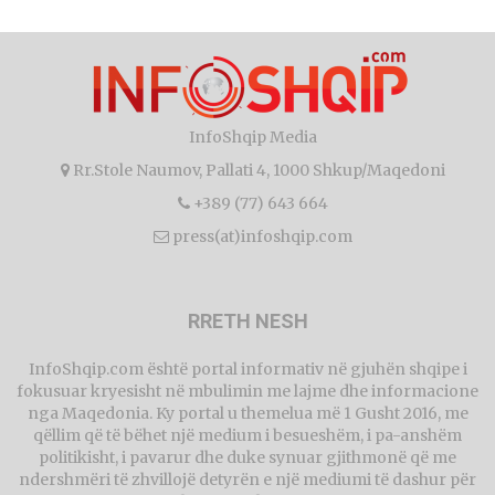
InfoShqip Media
Rr.Stole Naumov, Pallati 4, 1000 Shkup/Maqedoni
+389 (77) 643 664
press(at)infoshqip.com
RRETH NESH
InfoShqip.com është portal informativ në gjuhën shqipe i
fokusuar kryesisht në mbulimin me lajme dhe informacione
nga Maqedonia. Ky portal u themelua më 1 Gusht 2016, me
qëllim që të bëhet një medium i besueshëm, i pa-anshëm
politikisht, i pavarur dhe duke synuar gjithmonë që me
ndershmëri të zhvillojë detyrën e një mediumi të dashur për