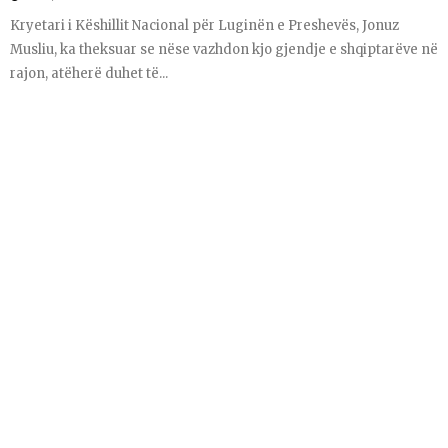
Kryetari i Këshillit Nacional për Luginën e Preshevës, Jonuz
Musliu, ka theksuar se nëse vazhdon kjo gjendje e shqiptarëve në
rajon, atëherë duhet të...