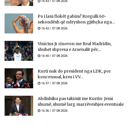
16:43 / 07.08.2026
Po i lani flokët gabim? Rregulli 60-
sekondësh që ndryshon gjithçka nga...
16:42 / 07.08.2026
Vinicius Jr rinovon me Real Madridin,
shuhet shpresa e Arsenalit për...
16:40 / 07.08.2026
Kurti nuk do president nga LDK, por
koncensual, kreu i VV...
16:37 / 07.08.2026
Abdixhiku pas takimit me Kurtin: Jemi
shumë, shumë larg marrëveshjes eventuale
16:36 / 07.08.2026