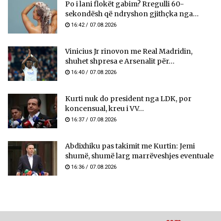
Po i lani flokët gabim? Rregulli 60-
sekondësh që ndryshon gjithçka nga...
16:42 / 07.08.2026
Vinicius Jr rinovon me Real Madridin,
shuhet shpresa e Arsenalit për...
16:40 / 07.08.2026
Kurti nuk do president nga LDK, por
koncensual, kreu i VV...
16:37 / 07.08.2026
Abdixhiku pas takimit me Kurtin: Jemi
shumë, shumë larg marrëveshjes eventuale
16:36 / 07.08.2026