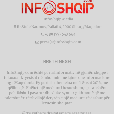
InfoShqip Media
Rr.Stole Naumov, Pallati 4, 1000 Shkup/Maqedoni
+389 (77) 643 664
press(at)infoshqip.com
RRETH NESH
InfoShqip.com është portal informativ në gjuhën shqipe i
fokusuar kryesisht në mbulimin me lajme dhe informacione
nga Maqedonia. Ky portal u themelua më 1 Gusht 2016, me
qëllim që të bëhet një medium i besueshëm, i pa-anshëm
politikisht, i pavarur dhe duke synuar gjithmonë që me
ndershmëri të zhvillojë detyrën e një mediumi të dashur për
lexuesin shqiptar.
© Të gjitha të drejtat janë të rezervuara.