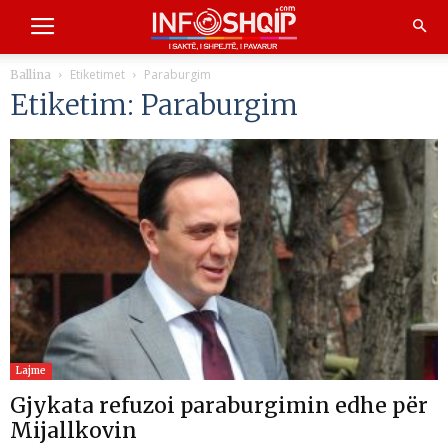
Etiketimet
Paraburgim
Ballina
Etiketim: Paraburgim
Lajme
Gjykata refuzoi paraburgimin edhe për
Mijallkovin