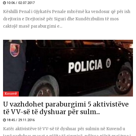
10:06 / 02.07.2017
Këshilli Penal i Gjykatës Penale mbrëmë ka vendosur që për ish
drejtorin e Drejtorisë për Siguri dhe Kundërzbulim të mos
caktojë masë paraburgimi e...
Kosovë
U vazhdohet paraburgimi 5 aktivistëve
të VV-së të dyshuar për sulm...
18:45 / 29.11.2016
Katër aktivistëve të VV-së të dyshuar për sulmin në Kuvend u