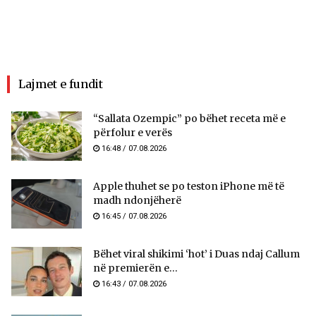
Lajmet e fundit
“Sallata Ozempic” po bëhet receta më e
përfolur e verës
16:48 / 07.08.2026
Apple thuhet se po teston iPhone më të
madh ndonjëherë
16:45 / 07.08.2026
Bëhet viral shikimi ‘hot’ i Duas ndaj Callum
në premierën e...
16:43 / 07.08.2026