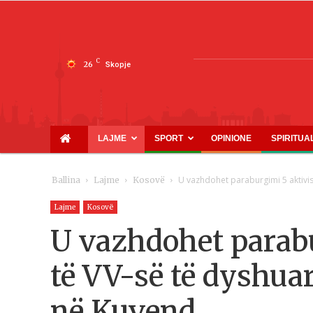
C
26
Skopje
LAJME
SPORT
OPINIONE
SPIRITUA
U vazhdohet paraburgimi 5 aktivis
Ballina
Lajme
Kosovë
Lajme
Kosovë
U vazhdohet parabu
të VV-së të dyshuar
në Kuvend