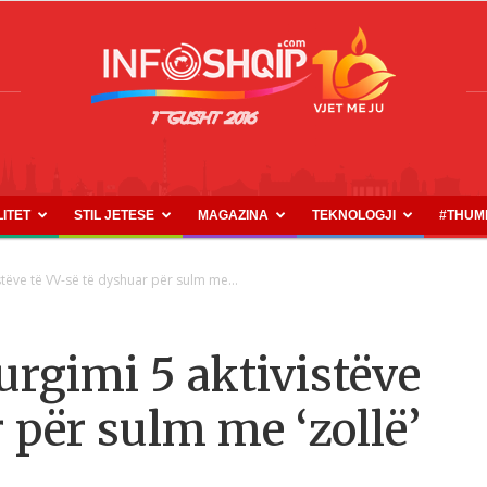
LITET
STIL JETESE
MAGAZINA
TEKNOLOGJI
#THUM
INFOSHQIP.COM
tëve të VV-së të dyshuar për sulm me...
rgimi 5 aktivistëve
 për sulm me ‘zollë’