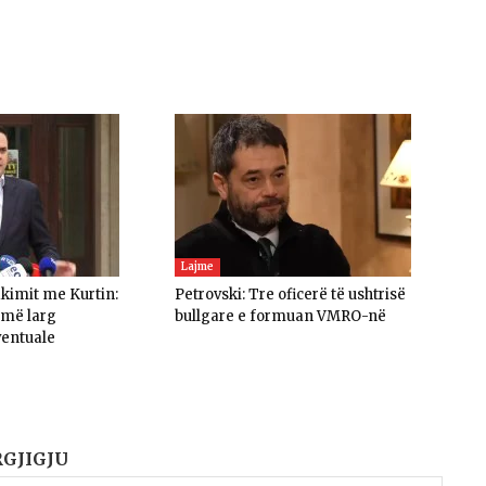
Lajme
akimit me Kurtin:
Petrovski: Tre oficerë të ushtrisë
umë larg
bullgare e formuan VMRO-në
ventuale
RGJIGJU