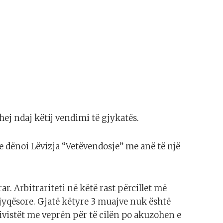
hej ndaj këtij vendimi të gjykatës.
e dënoi Lëvizja “Vetëvendosje” me anë të një
r. Arbitrariteti në këtë rast përcillet më
gjyqësore. Gjatë këtyre 3 muajve nuk është
tivistët me veprën për të cilën po akuzohen e