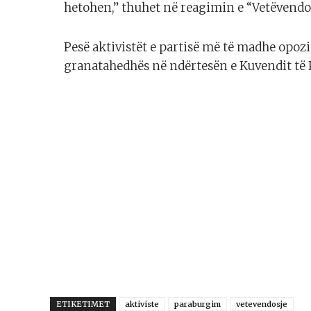
hetohen,” thuhet në reagimin e “Vetëvendos
Pesë aktivistët e partisë më të madhe opoz
granatahedhës në ndërtesën e Kuvendit të 
ETIKETIMET
aktiviste
paraburgim
vetevendosje