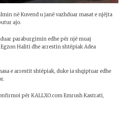
sulmin në Kuvend u janë vazhduar masat e njëjta
butur ajo.
hduar paraburgimin edhe për një muaj
e Egzon Haliti dhe arrestin shtëpiak Adea
asa e arrestit shtëpiak, duke ia shqiptuar edhe
r.
konfirmoi për KALLXO.com Emrush Kastrati,