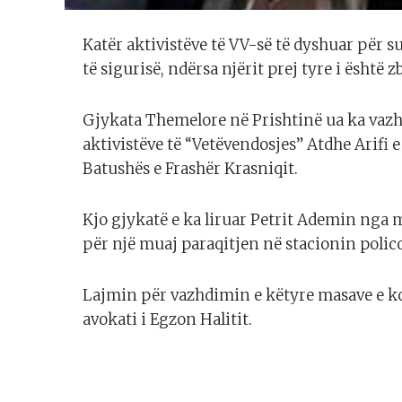
Katër aktivistëve të VV-së të dyshuar për 
të sigurisë, ndërsa njërit prej tyre i është z
Gjykata Themelore në Prishtinë ua ka vaz
aktivistëve të “Vetëvendosjes” Atdhe Arifi 
Batushës e Frashër Krasniqit.
Kjo gjykatë e ka liruar Petrit Ademin nga m
për një muaj paraqitjen në stacionin polico
Lajmin për vazhdimin e këtyre masave e 
avokati i Egzon Halitit.