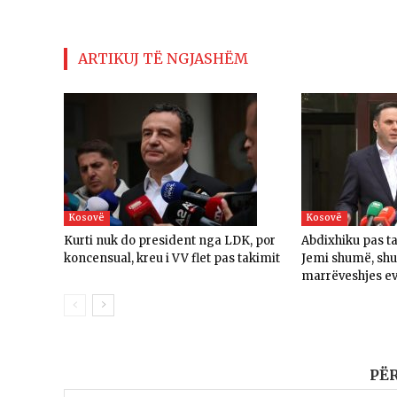
ARTIKUJ TË NGJASHËM
Kosovë
Kosovë
Kurti nuk do president nga LDK, por
Abdixhiku pas t
koncensual, kreu i VV flet pas takimit
Jemi shumë, sh
marrëveshjes e
PË