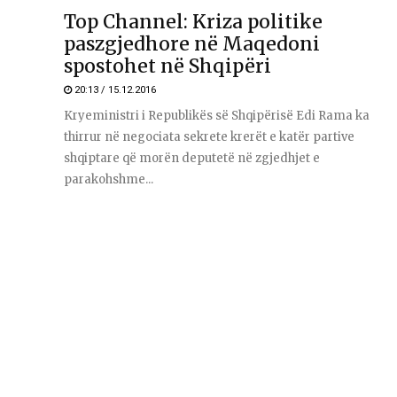
Top Channel: Kriza politike
paszgjedhore në Maqedoni
spostohet në Shqipëri
20:13 / 15.12.2016
Kryeministri i Republikës së Shqipërisë Edi Rama ka
thirrur në negociata sekrete krerët e katër partive
shqiptare që morën deputetë në zgjedhjet e
parakohshme...