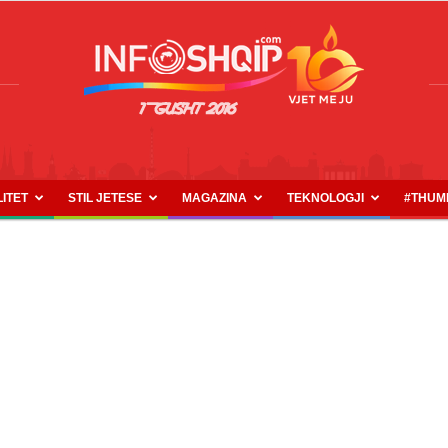
LITET
STIL JETESE
MAGAZINA
TEKNOLOGJI
#THUM
INFOSHQIP.COM