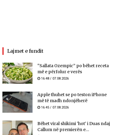
Lajmet e fundit
“Sallata Ozempic” po bëhet receta
më e përfolur e verës
16:48 / 07.08.2026
Apple thuhet se po teston iPhone
më të madh ndonjëherë
16:45 / 07.08.2026
Bëhet viral shikimi ‘hot’ i Duas ndaj
Callum në premierën e...