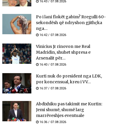
16:43 / 07.08.2026
Po i lani flokët gabim? Rregulli 60-
sekondësh që ndryshon gjithçka
nga...
16:42 / 07.08.2026
Vinicius Jr rinovon me Real
Madridin, shuhet shpresa e
Arsenalit për...
16:40 / 07.08.2026
Kurti nuk do president nga LDK,
por koncensual, kreu i VV...
16:37 / 07.08.2026
Abdixhiku pas takimit me Kurtin:
Jemi shumë, shumë larg
marrëveshjes eventuale
16:36 / 07.08.2026