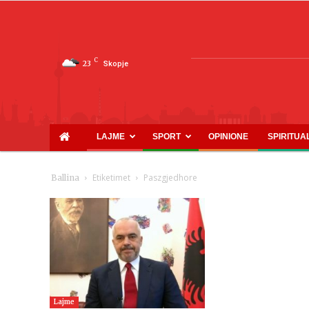
C
23
Skopje
LAJME
SPORT
OPINIONE
SPIRITUA
Etiketimet
Paszgjedhore
Ballina
Lajme