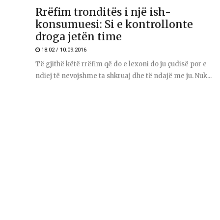
Rrëfim tronditës i një ish-
konsumuesi: Si e kontrollonte
droga jetën time
18:02 / 10.09.2016
Të gjithë këtë rrëfim që do e lexoni do ju çudisë por e
ndiej të nevojshme ta shkruaj dhe të ndajë me ju. Nuk...