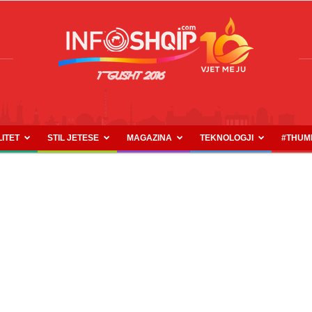
LITET
STIL JETESE
MAGAZINA
TEKNOLOGJI
#THUM
INFOSHQIP.COM