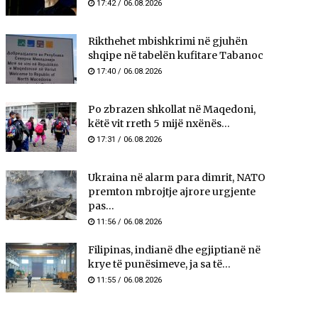
17:42 / 06.08.2026
Rikthehet mbishkrimi në gjuhën
shqipe në tabelën kufitare Tabanoc
17:40 / 06.08.2026
Po zbrazen shkollat në Maqedoni,
këtë vit rreth 5 mijë nxënës...
17:31 / 06.08.2026
Ukraina në alarm para dimrit, NATO
premton mbrojtje ajrore urgjente
pas...
11:56 / 06.08.2026
Filipinas, indianë dhe egjiptianë në
krye të punësimeve, ja sa të...
11:55 / 06.08.2026