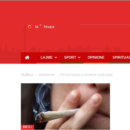
C
24
Skopje
LAJME
SPORT
OPINIONE
SPIRITUA
Etiketimet
Perdoruesit e lendeve narkotike
Ballina
INFO+