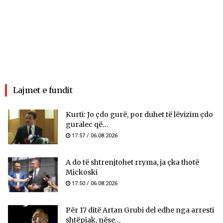
Lajmet e fundit
Kurti: Jo çdo gurë, por duhet të lëvizim çdo
guralec që...
17:57 / 06.08.2026
A do të shtrenjtohet rryma, ja çka thotë
Mickoski
17:50 / 06.08.2026
Për 17 ditë Artan Grubi del edhe nga arresti
shtëpiak, nëse...