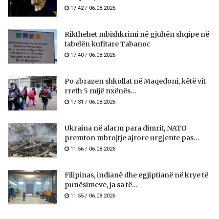
17:42 / 06.08.2026
Rikthehet mbishkrimi në gjuhën shqipe në
tabelën kufitare Tabanoc
17:40 / 06.08.2026
Po zbrazen shkollat në Maqedoni, këtë vit
rreth 5 mijë nxënës...
17:31 / 06.08.2026
Ukraina në alarm para dimrit, NATO
premton mbrojtje ajrore urgjente pas...
11:56 / 06.08.2026
Filipinas, indianë dhe egjiptianë në krye të
punësimeve, ja sa të...
11:55 / 06.08.2026