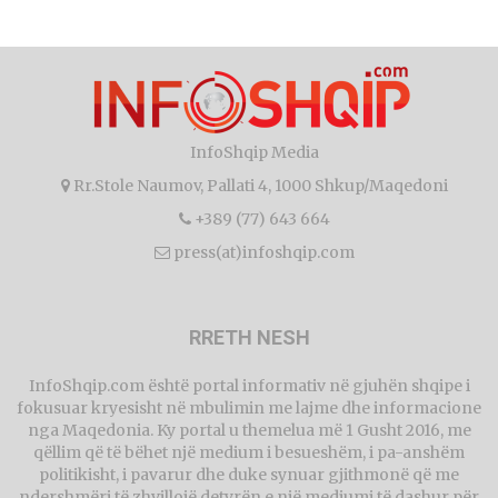
InfoShqip Media
Rr.Stole Naumov, Pallati 4, 1000 Shkup/Maqedoni
+389 (77) 643 664
press(at)infoshqip.com
RRETH NESH
InfoShqip.com është portal informativ në gjuhën shqipe i
fokusuar kryesisht në mbulimin me lajme dhe informacione
nga Maqedonia. Ky portal u themelua më 1 Gusht 2016, me
qëllim që të bëhet një medium i besueshëm, i pa-anshëm
politikisht, i pavarur dhe duke synuar gjithmonë që me
ndershmëri të zhvillojë detyrën e një mediumi të dashur për