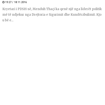
19:27 / 18.11.2016
Kryetari i PDSH-së, Menduh Thaçi ka qenë një nga liderët politik
më të ndjekur nga Drejtoria e Sigurimit dhe Kundërzbulimit. Kjo
u bë e...