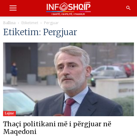
Etiketimet
Pergjuar
Ballina
Etiketim: Pergjuar
Lajme
Thaçi politikani më i përgjuar në
Maqedoni