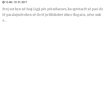
15:48 / 01.01.2017
Prej sot hyn në fuqi Ligji për përmbarues, ku qytetarët së pari do
të paralajmërohen së do të ju bllokohet xhiro-llogaria, nëse nuk
e...