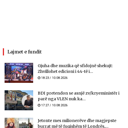
Lajmet e fundit
Gjuha dhe muzika që sfidojnë shekujt:
Zhvillohet edicioni i 44-të i...
18:23 / 10.08.2026
BDI pretendon se asnjë zv/kryeministër i
parë nga VLEN nuk ka...
17:27 / 10.08.2026
Jetonte mes milionerëve dhe magjepste
burrat më të fuqishëm të Londrës,...