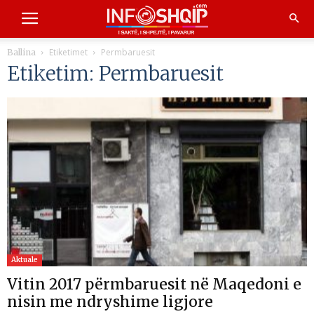
Etiketimet
Permbaruesit
Ballina
Etiketim: Permbaruesit
Aktuale
Vitin 2017 përmbaruesit në Maqedoni e
nisin me ndryshime ligjore