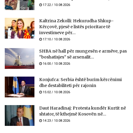
17:22 / 10.08.2026
Kaltrina Zekolli: Hekurudha Shkup-
Kërçovë, pjesë e listës prioritare të
investimeve për...
17:10 / 10.08.2026
SHBA në hall për mungesën e armëve, pas
“boshatisjes” së arsenalit...
16:00 / 10.08.2026
Konjufca: Serbia është burim kërcënimi
dhe destabiliteti për rajonin
15:02 / 10.08.2026
Daut Haradinaj: Protesta kundër Kurtit në
shtator, të kthejmë Kosovën në...
14:23 / 10.08.2026