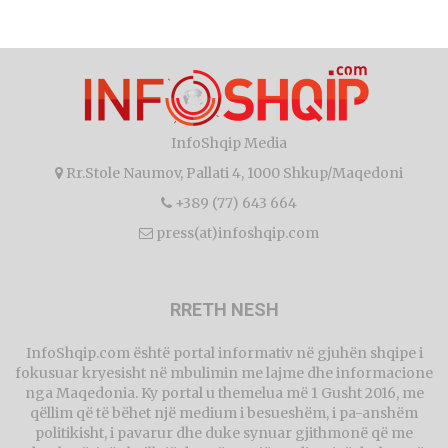
InfoShqip Media
Rr.Stole Naumov, Pallati 4, 1000 Shkup/Maqedoni
+389 (77) 643 664
press(at)infoshqip.com
RRETH NESH
InfoShqip.com është portal informativ në gjuhën shqipe i
fokusuar kryesisht në mbulimin me lajme dhe informacione
nga Maqedonia. Ky portal u themelua më 1 Gusht 2016, me
qëllim që të bëhet një medium i besueshëm, i pa-anshëm
politikisht, i pavarur dhe duke synuar gjithmonë që me