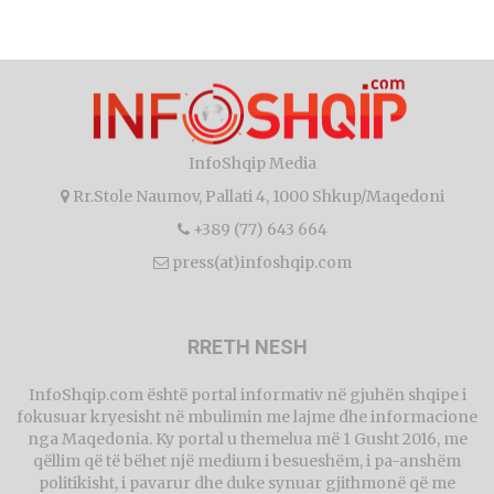
InfoShqip Media
Rr.Stole Naumov, Pallati 4, 1000 Shkup/Maqedoni
+389 (77) 643 664
press(at)infoshqip.com
RRETH NESH
InfoShqip.com është portal informativ në gjuhën shqipe i
fokusuar kryesisht në mbulimin me lajme dhe informacione
nga Maqedonia. Ky portal u themelua më 1 Gusht 2016, me
qëllim që të bëhet një medium i besueshëm, i pa-anshëm
politikisht, i pavarur dhe duke synuar gjithmonë që me