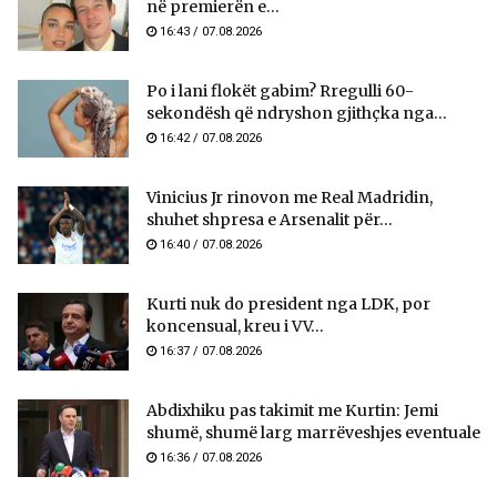
në premierën e...
16:43 / 07.08.2026
Po i lani flokët gabim? Rregulli 60-
sekondësh që ndryshon gjithçka nga...
16:42 / 07.08.2026
Vinicius Jr rinovon me Real Madridin,
shuhet shpresa e Arsenalit për...
16:40 / 07.08.2026
Kurti nuk do president nga LDK, por
koncensual, kreu i VV...
16:37 / 07.08.2026
Abdixhiku pas takimit me Kurtin: Jemi
shumë, shumë larg marrëveshjes eventuale
16:36 / 07.08.2026