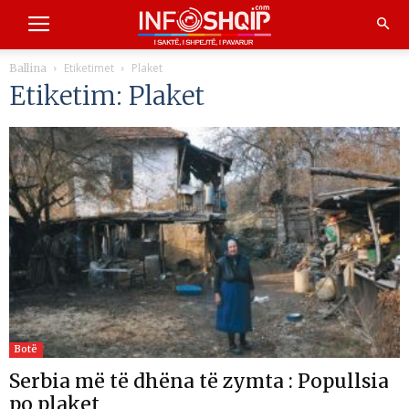
Etiketimet
Plaket
Ballina
Etiketim: Plaket
Botë
Serbia më të dhëna të zymta : Popullsia
po plaket