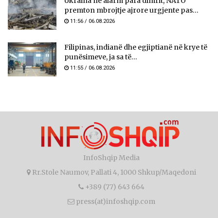
Ukraina në alarm para dimrit, NATO
premton mbrojtje ajrore urgjente pas...
11:56 / 06.08.2026
Filipinas, indianë dhe egjiptianë në krye të
punësimeve, ja sa të...
11:55 / 06.08.2026
InfoShqip Media
Rr.Stole Naumov, Pallati 4, 1000 Shkup/Maqedoni
+389 (77) 643 664
press(at)infoshqip.com