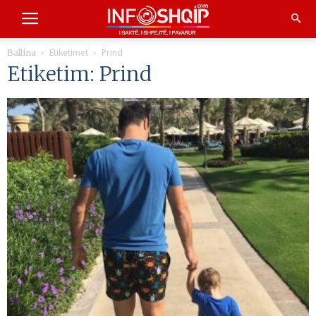
Etiketimet
Prind
Ballina
Etiketim: Prind