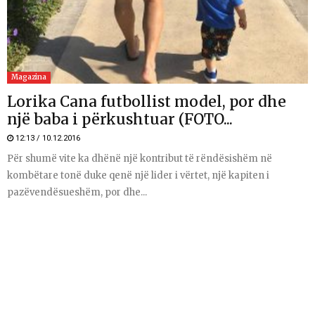
Magazina
Lorika Cana futbollist model, por dhe
një baba i përkushtuar (FOTO...
12:13 / 10.12.2016
Për shumë vite ka dhënë një kontribut të rëndësishëm në
kombëtare tonë duke qenë një lider i vërtet, një kapiten i
pazëvendësueshëm, por dhe...