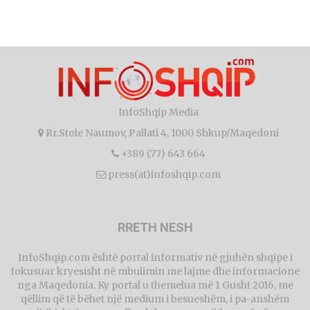
InfoShqip Media
Rr.Stole Naumov, Pallati 4, 1000 Shkup/Maqedoni
+389 (77) 643 664
press(at)infoshqip.com
RRETH NESH
InfoShqip.com është portal informativ në gjuhën shqipe i
fokusuar kryesisht në mbulimin me lajme dhe informacione
nga Maqedonia. Ky portal u themelua më 1 Gusht 2016, me
qëllim që të bëhet një medium i besueshëm, i pa-anshëm