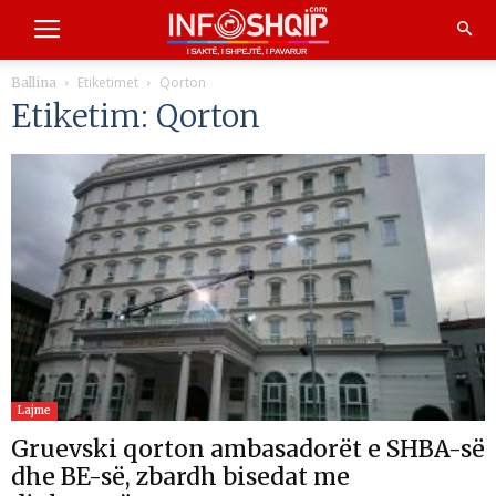
Etiketimet
Qorton
Ballina
Etiketim: Qorton
Lajme
Gruevski qorton ambasadorët e SHBA-së
dhe BE-së, zbardh bisedat me