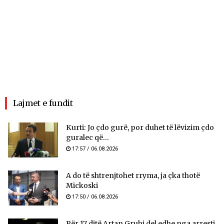
Lajmet e fundit
Kurti: Jo çdo gurë, por duhet të lëvizim çdo
guralec që...
17:57 / 06.08.2026
A do të shtrenjtohet rryma, ja çka thotë
Mickoski
17:50 / 06.08.2026
Për 17 ditë Artan Grubi del edhe nga arresti