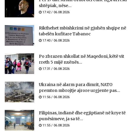
shtëpiak, nëse...
17:42 / 06.08.2026
Rikthehet mbishkrimi në gjuhën shqipe në
tabelën kufitare Tabanoc
17:40 / 06.08.2026
Po zbrazen shkollat në Maqedoni, këtë vit
rreth 5 mijë nxënës...
17:31 / 06.08.2026
Ukraina në alarm para dimrit, NATO
premton mbrojtje ajrore urgjente pas...
11:56 / 06.08.2026
Filipinas, indianë dhe egjiptianë në krye të
punësimeve, ja sa të...
11:55 / 06.08.2026