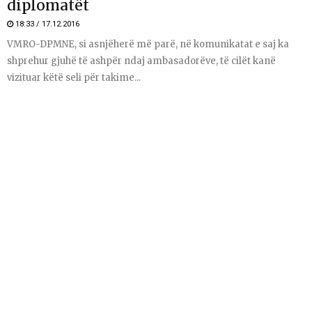
diplomatët
18:33 / 17.12.2016
VMRO-DPMNE, si asnjëherë më parë, në komunikatat e saj ka
shprehur gjuhë të ashpër ndaj ambasadorëve, të cilët kanë
vizituar këtë seli për takime...