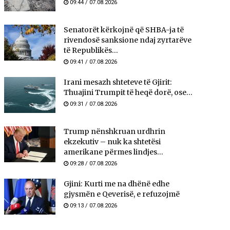
09:44 / 07.08.2026
Senatorët kërkojnë që SHBA-ja të
rivendosë sanksione ndaj zyrtarëve
të Republikës...
09:41 / 07.08.2026
Irani mesazh shteteve të Gjirit:
Thuajini Trumpit të heqë dorë, ose...
09:31 / 07.08.2026
Trump nënshkruan urdhrin
ekzekutiv – nuk ka shtetësi
amerikane përmes lindjes...
09:28 / 07.08.2026
Gjini: Kurti me na dhënë edhe
gjysmën e Qeverisë, e refuzojmë
09:13 / 07.08.2026