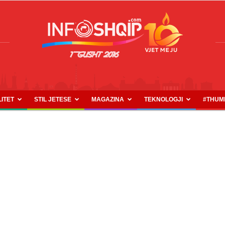
LITET
STIL JETESE
MAGAZINA
TEKNOLOGJI
#THUM
INFOSHQIP.COM