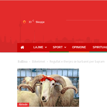
C
33
Skopje
LAJME
SPORT
OPINIONE
SPIRITUA
Etiketimet
Regullat e therjes se kurbanit per bajram
Ballina
Aktuale