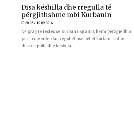
Disa këshilla dhe rregulla të
përgjithshme mbi Kurbanin
20:06 / 10.09.2016
Në prag të festës së Kurban Bajramit, kemi përzgjedhur
për ju një video ku tregohet pse bëhet kurbani si dhe
disa rregulla dhe këshilla...