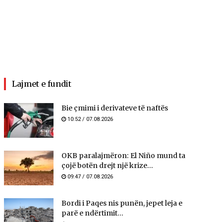
Lajmet e fundit
Bie çmimi i derivateve të naftës
10:52 / 07.08.2026
OKB paralajmëron: El Niño mund ta
çojë botën drejt një krize...
09:47 / 07.08.2026
Bordi i Paqes nis punën, jepet leja e
parë e ndërtimit...