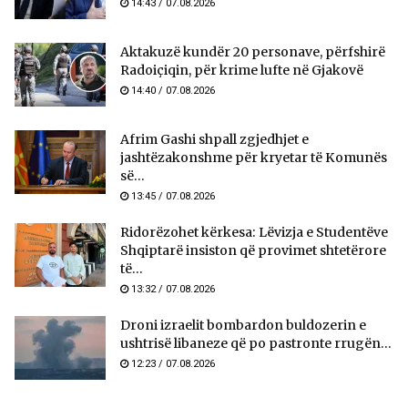
14:43 / 07.08.2026
Aktakuzë kundër 20 personave, përfshirë
Radoiçiqin, për krime lufte në Gjakovë
14:40 / 07.08.2026
Afrim Gashi shpall zgjedhjet e
jashtëzakonshme për kryetar të Komunës
së...
13:45 / 07.08.2026
Ridorëzohet kërkesa: Lëvizja e Studentëve
Shqiptarë insiston që provimet shtetërore
të...
13:32 / 07.08.2026
Droni izraelit bombardon buldozerin e
ushtrisë libaneze që po pastronte rrugën...
12:23 / 07.08.2026