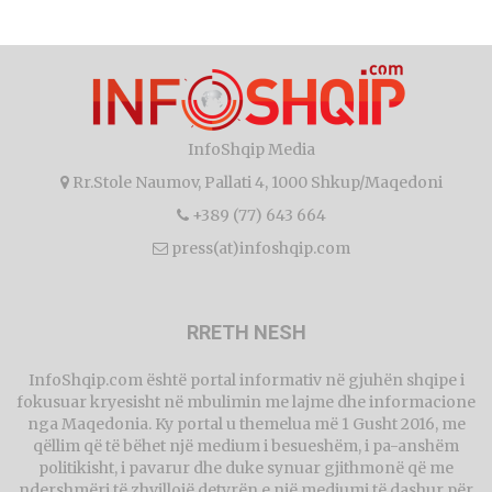
InfoShqip Media
Rr.Stole Naumov, Pallati 4, 1000 Shkup/Maqedoni
+389 (77) 643 664
press(at)infoshqip.com
RRETH NESH
InfoShqip.com është portal informativ në gjuhën shqipe i
fokusuar kryesisht në mbulimin me lajme dhe informacione
nga Maqedonia. Ky portal u themelua më 1 Gusht 2016, me
qëllim që të bëhet një medium i besueshëm, i pa-anshëm
politikisht, i pavarur dhe duke synuar gjithmonë që me
ndershmëri të zhvillojë detyrën e një mediumi të dashur për