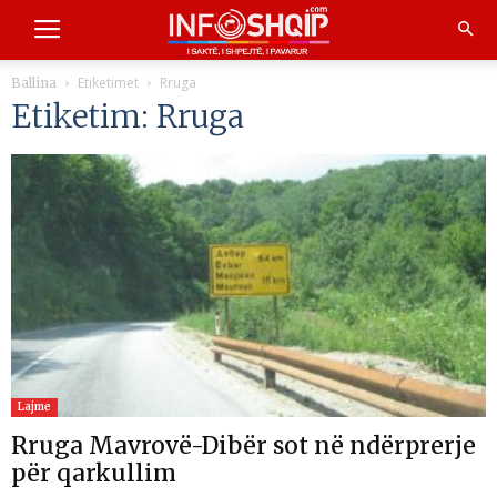
Etiketimet
Rruga
Ballina
Etiketim: Rruga
Lajme
Rruga Mavrovë-Dibër sot në ndërprerje
për qarkullim