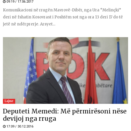
09:19 / 17.06.2017
Komunikacioni në rrugën Mavrovë-Dibër, nga Ura “Melinçki”
deri në fshatin Kosovrast i Poshtëm sot nga ora 13 deri 17 do të
jetë në ndërprerje. Arsyet...
Lajme
Deputeti Memedi: Më përmirësoni nëse
devijoj nga rruga
17:09 / 30.12.2016