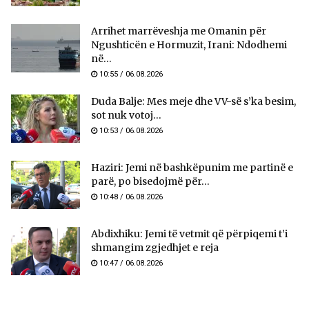
Arrihet marrëveshja me Omanin për
Ngushticën e Hormuzit, Irani: Ndodhemi
në...
10:55 / 06.08.2026
Duda Balje: Mes meje dhe VV-së s’ka besim,
sot nuk votoj...
10:53 / 06.08.2026
Haziri: Jemi në bashkëpunim me partinë e
parë, po bisedojmë për...
10:48 / 06.08.2026
Abdixhiku: Jemi të vetmit që përpiqemi t’i
shmangim zgjedhjet e reja
10:47 / 06.08.2026