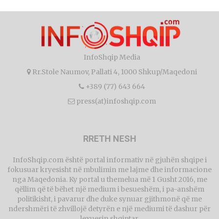
InfoShqip Media
Rr.Stole Naumov, Pallati 4, 1000 Shkup/Maqedoni
+389 (77) 643 664
press(at)infoshqip.com
RRETH NESH
InfoShqip.com është portal informativ në gjuhën shqipe i
fokusuar kryesisht në mbulimin me lajme dhe informacione
nga Maqedonia. Ky portal u themelua më 1 Gusht 2016, me
qëllim që të bëhet një medium i besueshëm, i pa-anshëm
politikisht, i pavarur dhe duke synuar gjithmonë që me
ndershmëri të zhvillojë detyrën e një mediumi të dashur për
lexuesin shqiptar.